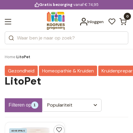
KD.
Gratis bezorging
voor 20:00 uur besteld
vanaf € 74,95
Profiteer van extra voordeel met KD.extra
Bekijk alle resultaten
extra
Zoeken
0
Categorieën
Inloggen
Merken
Home
LitoPet
›
Gezondheid
Homeopathie & Kruiden
Kruidenprepa
LitoPet
Populariteit
Filteren op
1
ADVIESPRIJS