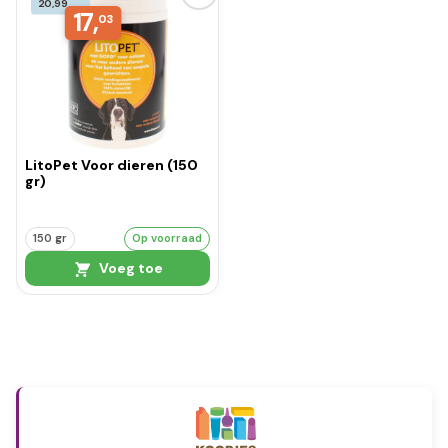
20,99
17,
03
LitoPet Voor dieren (150
gr)
150 gr
Op voorraad
Voeg toe