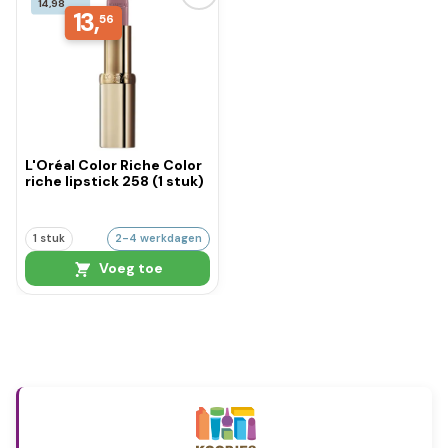
14,98
13,
56
L'Oréal Color Riche Color
riche lipstick 258 (1 stuk)
1 stuk
2-4 werkdagen
Voeg toe