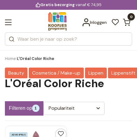
KD.
Gratis bezorging
voor 20:00 uur besteld
vanaf € 74,95
Bekijk alle resultaten
extra
Zoeken
0
Categorieën
Inloggen
Merken
Home
L'Oréal Color Riche
›
Beauty
Cosmetica / Make-up
Lippen
Lippenstift
L'Oréal Color Riche
Populariteit
Filteren op
1
ADVIESPRIJS