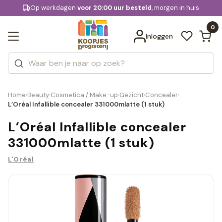
KD.
Op werkdagen
Gratis bezorging
voor 20:00 uur besteld
, morgen in huis
Bekijk alle resultaten
extra
Zoeken
0
Categorieën
Inloggen
Merken
Home
Beauty
Cosmetica / Make-up
Gezicht
Concealer
›
›
›
›
›
L’Oréal Infallible concealer 331000mlatte (1 stuk)
L’Oréal Infallible concealer
331000mlatte (1 stuk)
L'Oréal