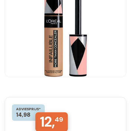
ADVIESPRIJS*
14,98
12,
49