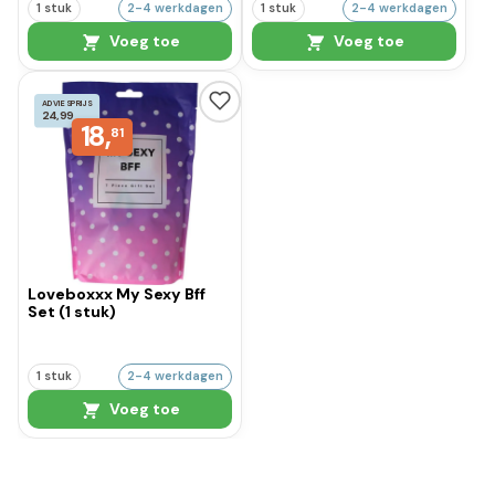
1 stuk
2-4 werkdagen
1 stuk
2-4 werkdagen
Voeg toe
Voeg toe
ADVIESPRIJS
24,99
18,
81
Loveboxxx My Sexy Bff
Set (1 stuk)
1 stuk
2-4 werkdagen
Voeg toe