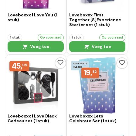
Loveboxxx I Love You (1
Loveboxxx First.
stuk)
Together [S]Experience
Starter set (1 stuk)
1 stuk
Op voorraad
1 stuk
Op voorraad
Voeg toe
Voeg toe
45,
ADVIESPRIJS
09
24,99
19,
62
Loveboxxx I Love Black
Loveboxxx Lets
Cadeau set (1 stuk)
Celebrate Set (1 stuk)