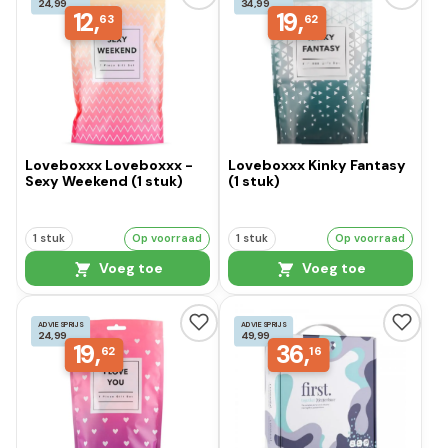
24,99
34,99
12,
19,
63
62
Loveboxxx Loveboxxx -
Loveboxxx Kinky Fantasy
Sexy Weekend (1 stuk)
(1 stuk)
1 stuk
Op voorraad
1 stuk
Op voorraad
Voeg toe
Voeg toe
ADVIESPRIJS
ADVIESPRIJS
24,99
49,99
19,
36,
62
16