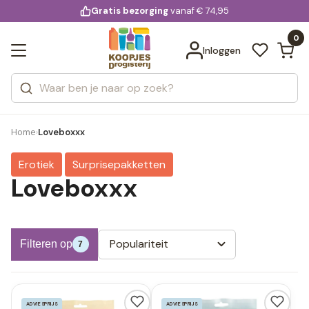
KD.
Gratis bezorging
voor 20:00 uur besteld
vanaf € 74,95
Bekijk alle resultaten
extra
Zoeken
0
Categorieën
Inloggen
Merken
Home
Loveboxxx
›
Erotiek
Surprisepakketten
Loveboxxx
Populariteit
Filteren op
7
ADVIESPRIJS
ADVIESPRIJS