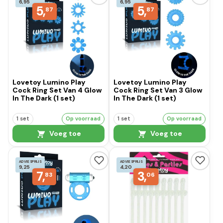
6,95
6,95
5,
5,
87
87
Lovetoy Lumino Play
Lovetoy Lumino Play
Cock Ring Set Van 4 Glow
Cock Ring Set Van 3 Glow
In The Dark (1 set)
In The Dark (1 set)
1 set
Op voorraad
1 set
Op voorraad
Voeg toe
Voeg toe
ADVIESPRIJS
ADVIESPRIJS
9,25
4,20
7,
3,
83
06