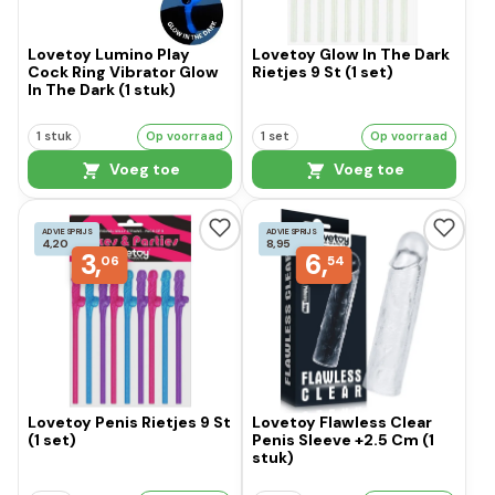
Lovetoy Lumino Play
Lovetoy Glow In The Dark
Cock Ring Vibrator Glow
Rietjes 9 St (1 set)
In The Dark (1 stuk)
1 stuk
Op voorraad
1 set
Op voorraad
Voeg toe
Voeg toe
ADVIESPRIJS
ADVIESPRIJS
4,20
8,95
3,
6,
06
54
Lovetoy Penis Rietjes 9 St
Lovetoy Flawless Clear
(1 set)
Penis Sleeve +2.5 Cm (1
stuk)