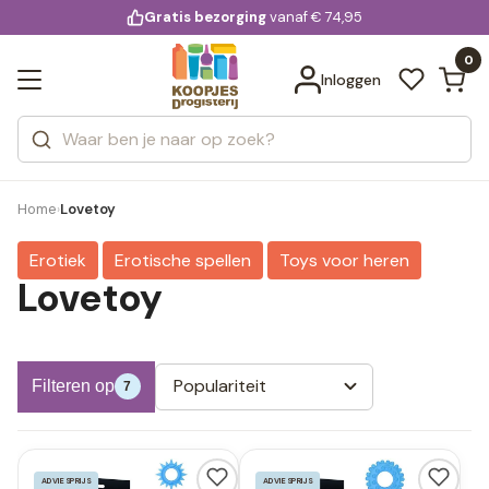
KD.
Gratis bezorging
voor 20:00 uur besteld
vanaf € 74,95
Bekijk alle resultaten
extra
Zoeken
0
Categorieën
Inloggen
Merken
Home
Lovetoy
›
Erotiek
Erotische spellen
Toys voor heren
Lovetoy
Populariteit
Filteren op
7
ADVIESPRIJS
ADVIESPRIJS