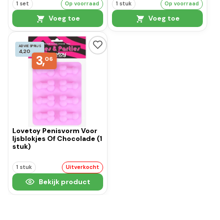
1 set
Op voorraad
1 stuk
Op voorraad
Voeg toe
Voeg toe
ADVIESPRIJS
4,20
3,
06
Lovetoy Penisvorm Voor
Ijsblokjes Of Chocolade (1
stuk)
1 stuk
Uitverkocht
Bekijk product