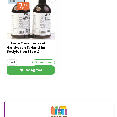
8,99
7,
53
L'Usine Geschenkset
Handwash & Hand En
Bodylotion (1 set)
1 set
Op voorraad
Voeg toe