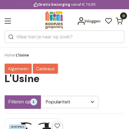
KD.
Gratis bezorging
voor 20:00 uur besteld
vanaf € 74,95
Bekijk alle resultaten
extra
Zoeken
0
Categorieën
Inloggen
Merken
Home
L'Usine
›
Algemeen
Cadeaus
L'Usine
Populariteit
Filteren op
1
ADVIESPRIJS