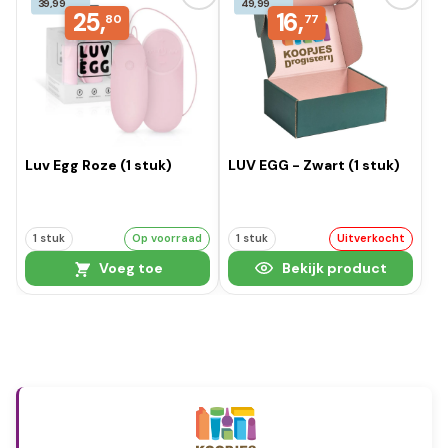
39,99
49,99
25,
16,
80
77
Luv Egg Roze (1 stuk)
LUV EGG - Zwart (1 stuk)
1 stuk
Op voorraad
1 stuk
Uitverkocht
Voeg toe
Bekijk product