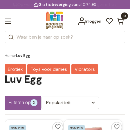
KD.
Gratis bezorging
voor 20:00 uur besteld
vanaf € 74,95
Bekijk alle resultaten
extra
Zoeken
0
Categorieën
Inloggen
Merken
Home
Luv Egg
›
Erotiek
Toys voor dames
Vibrators
Luv Egg
Populariteit
Filteren op
2
ADVIESPRIJS
ADVIESPRIJS