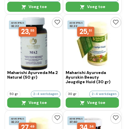
Voeg toe
Voeg toe
ADVIESPRIJS
ADVIESPRIJS
32,22
32,22
23,
25,
55
51
Maharishi Ayurveda Ma 2
Maharishi Ayurveda
Natural (50 gr)
Ayurskin Beauty
Jeugdige Huid (30 gr)
50 gr
2-4 werkdagen
30 gr
2-4 werkdagen
Voeg toe
Voeg toe
ADVIESPRIJS
ADVIESPRIJS
32,22
37,60
27,
34,
49
34