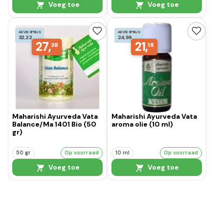
Voeg toe
Voeg toe
ADVIESPRIJS
ADVIESPRIJS
32,22
24,99
27,
21,
38
18
Maharishi Ayurveda Vata
Maharishi Ayurveda Vata
Balance/Ma 1401 Bio (50
aroma olie (10 ml)
gr)
50 gr
Op voorraad
10 ml
Op voorraad
Voeg toe
Voeg toe