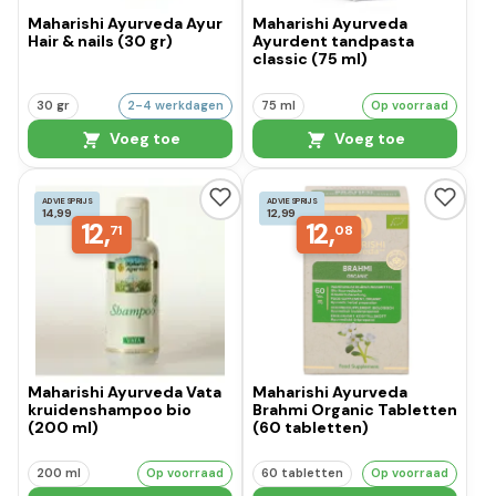
Maharishi Ayurveda Ayur
Maharishi Ayurveda
Hair & nails (30 gr)
Ayurdent tandpasta
classic (75 ml)
30 gr
2-4 werkdagen
75 ml
Op voorraad
Voeg toe
Voeg toe
ADVIESPRIJS
ADVIESPRIJS
14,99
12,99
12,
12,
71
08
Maharishi Ayurveda Vata
Maharishi Ayurveda
kruidenshampoo bio
Brahmi Organic Tabletten
(200 ml)
(60 tabletten)
200 ml
Op voorraad
60 tabletten
Op voorraad