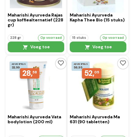
Maharishi Ayurveda Rajas
Maharishi Ayurveda
cup koffiealternatief (228
Kapha Thee Bio (15 stuks)
gr)
228 gr
Op voorraad
15 stuks
Op voorraad
Voeg toe
Voeg toe
ADVIESPRIJS
ADVIESPRIJS
33,99
56,95
28,
52,
58
05
Maharishi Ayurveda Vata
Maharishi Ayurveda Ma
bodylotion (200 ml)
631 (90 tabletten)