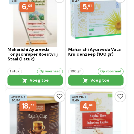
7,88
6,47
6,
5,
05
91
Maharishi Ayurveda
Maharishi Ayurveda Vata
Tongschraper Roestvrij
Kruidenzeep (100 gr)
Staal (1 stuk)
1 stuk
Op voorraad
100 gr
Op voorraad
Voeg toe
Voeg toe
ADVIESPRIJS
ADVIESPRIJS
20,56
5,49
18,
4,
77
40