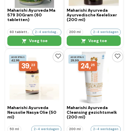
Maharishi Ayurveda Ma
Maharishi Ayurveda
579 30Gram (60
Ayurvedische Keelelixer
tabletten)
(200 ml)
60 tabletten
2-4 werkdagen
200 ml
2-4 werkdagen
Voeg toe
Voeg toe
ADVIESPRIJS
ADVIESPRIJS
42,99
29,99
39,
24,
23
25
Maharishi Ayurveda
Maharishi Ayurveda
Neusolie Nasya Olie (50
Cleansing gezichtsmelk
ml)
(200 ml)
50 ml
2-4 werkdagen
200 ml
2-4 werkdagen