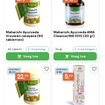
Maharishi Ayurveda
Maharishi Ayurveda AMA
Vrouwen rasayana (60
Cleanse/MA 1010 (30 gr)
tabletten)
60 tabletten
2-4 werkdagen
30 gr
2-4 werkdagen
Voeg toe
Voeg toe
ADVIESPRIJS
ADVIESPRIJS
32,22
6,99
22,
5,
83
93