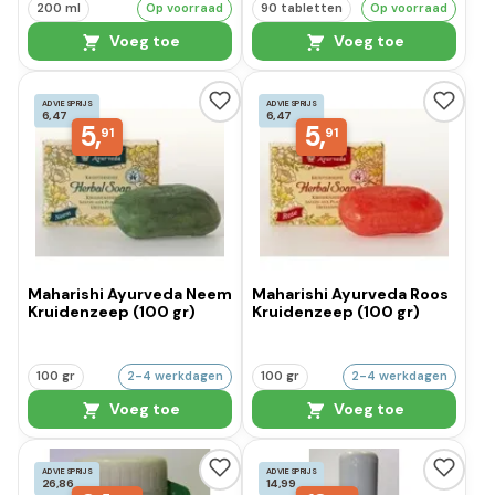
200 ml
Op voorraad
90 tabletten
Op voorraad
Voeg toe
Voeg toe
ADVIESPRIJS
ADVIESPRIJS
6,47
6,47
5,
5,
91
91
Maharishi Ayurveda Neem
Maharishi Ayurveda Roos
Kruidenzeep (100 gr)
Kruidenzeep (100 gr)
100 gr
2-4 werkdagen
100 gr
2-4 werkdagen
Voeg toe
Voeg toe
ADVIESPRIJS
ADVIESPRIJS
26,86
14,99