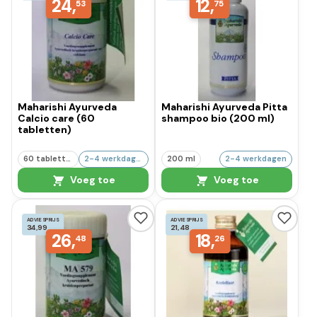
24,
12,
53
75
Maharishi Ayurveda
Maharishi Ayurveda Pitta
Calcio care (60
shampoo bio (200 ml)
tabletten)
60 tabletten
2-4 werkdagen
200 ml
2-4 werkdagen
Voeg toe
Voeg toe
ADVIESPRIJS
ADVIESPRIJS
34,99
21,48
26,
18,
48
26