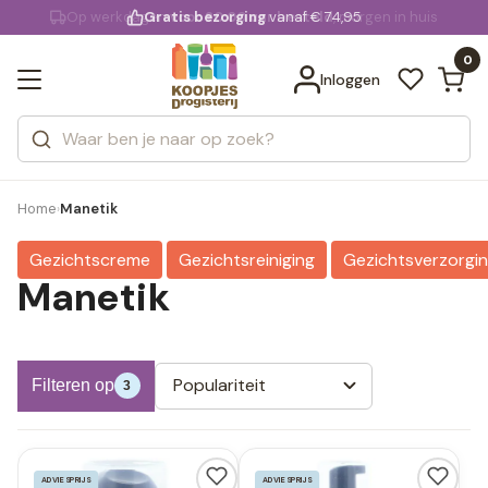
KD.
Gratis bezorging
voor 20:00 uur besteld
vanaf € 74,95
Bekijk alle resultaten
extra
Zoeken
0
Categorieën
Inloggen
Merken
Home
Manetik
›
Gezichtscreme
Gezichtsreiniging
Gezichtsverzorgi
Manetik
Populariteit
Filteren op
3
ADVIESPRIJS
ADVIESPRIJS