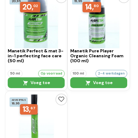
20,95
15,95
20,
14,
02
80
Manetik Perfect & mat 3-
Manetik Pure Player
in-1 perfecting face care
Organic Cleansing Foam
(50 ml)
(100 ml)
50 ml
Op voorraad
100 ml
2-4 werkdagen
Voeg toe
Voeg toe
ADVIESPRIJS
16,95
13,
67