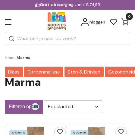
KD.
Gratis bezorging
voor 20:00 uur besteld
vanaf € 74,95
Bekijk alle resultaten
extra
Zoeken
0
Categorieën
Inloggen
Merken
Home
Marma
›
Blaas
Citroenmelisse
Eten & Drinken
Gezondheid
Marma
Populariteit
Filteren op
109
ADVIESPRIJS
ADVIESPRIJS