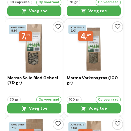
90 capsules
Op voorraad
70 gr
Op voorraad
Voeg toe
Voeg toe
ADVIESPRIJS
ADVIESPRIJS
8,97
5,01
7,
4,
91
42
Marma Salie Blad Geheel
Marma Varkensgras (100
(70 gr)
gr)
70 gr
Op voorraad
100 gr
Op voorraad
Voeg toe
Voeg toe
ADVIESPRIJS
ADVIESPRIJS
7,19
6,03