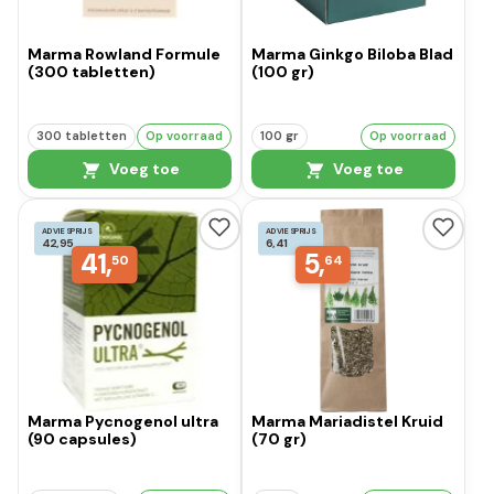
Marma Rowland Formule
Marma Ginkgo Biloba Blad
(300 tabletten)
(100 gr)
300 tabletten
Op voorraad
100 gr
Op voorraad
Voeg toe
Voeg toe
ADVIESPRIJS
ADVIESPRIJS
42,95
6,41
41,
5,
50
64
Marma Pycnogenol ultra
Marma Mariadistel Kruid
(90 capsules)
(70 gr)