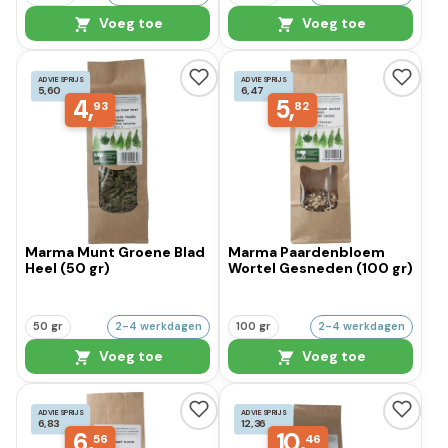
Voeg toe
Voeg toe
ADVIESPRIJS
ADVIESPRIJS
5,60
6,47
4,
5,
93
82
Marma Munt Groene Blad
Marma Paardenbloem
Heel (50 gr)
Wortel Gesneden (100 gr)
50 gr
2-4 werkdagen
100 gr
2-4 werkdagen
Voeg toe
Voeg toe
ADVIESPRIJS
ADVIESPRIJS
6,83
12,36
6,
10,
56
46