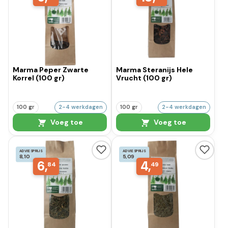
Marma Peper Zwarte
Marma Steranijs Hele
Korrel (100 gr)
Vrucht (100 gr)
100 gr
2-4 werkdagen
100 gr
2-4 werkdagen
Voeg toe
Voeg toe
ADVIESPRIJS
ADVIESPRIJS
8,10
5,09
6,
4,
84
49