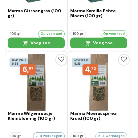
Marma Citroengras (100
Marma Kamille Echte
gr)
Bloem (100 gr)
100 gr
Op voorraad
100 gr
Op voorraad
Voeg toe
Voeg toe
ADVIESPRIJS
ADVIESPRIJS
6,93
5,36
6,
4,
67
72
Marma Wilgenroosje
Marma Moerasspirea
Kleinbloemig (100 gr)
Kruid (100 gr)
100 gr
2-4 werkdagen
100 gr
2-4 werkdagen