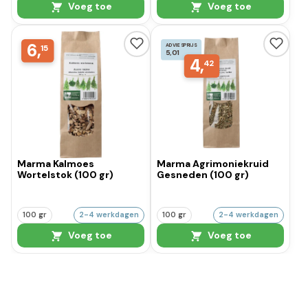
Voeg toe
Voeg toe
6,
ADVIESPRIJS
15
5,01
4,
42
Marma Kalmoes
Marma Agrimoniekruid
Wortelstok (100 gr)
Gesneden (100 gr)
100 gr
2-4 werkdagen
100 gr
2-4 werkdagen
Voeg toe
Voeg toe