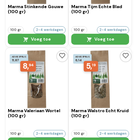
Marma Stinkende Gouwe
Marma Tijm Echte Blad
(100 gr)
(100 gr)
100 gr
2-4 werkdagen
100 gr
2-4 werkdagen
Voeg toe
Voeg toe
ADVIESPRIJS
ADVIESPRIJS
11,87
6,14
8,
5,
94
19
Marma Valeriaan Wortel
Marma Walstro Echt Kruid
(100 gr)
(100 gr)
100 gr
2-4 werkdagen
100 gr
2-4 werkdagen