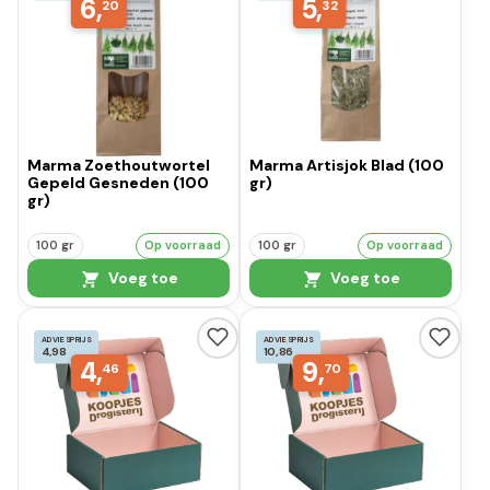
6,
5,
20
32
Marma Zoethoutwortel
Marma Artisjok Blad (100
Gepeld Gesneden (100
gr)
gr)
100 gr
Op voorraad
100 gr
Op voorraad
Voeg toe
Voeg toe
ADVIESPRIJS
ADVIESPRIJS
4,98
10,86
4,
9,
46
70