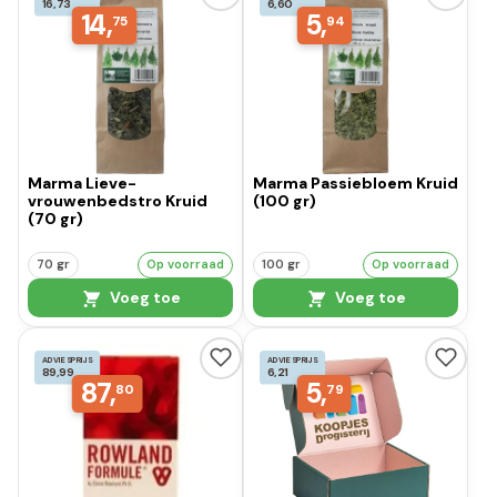
16,73
6,60
14,
5,
75
94
Marma Lieve-
Marma Passiebloem Kruid
vrouwenbedstro Kruid
(100 gr)
(70 gr)
70 gr
Op voorraad
100 gr
Op voorraad
Voeg toe
Voeg toe
ADVIESPRIJS
ADVIESPRIJS
89,99
6,21
87,
5,
80
79