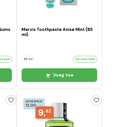
 Gums
Marvis Toothpaste Anise Mint (85
ml)
orraad
85 ml
Op voorraad
Voeg toe
ADVIESPRIJS
12,00
9,
82