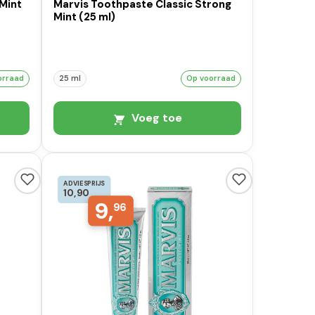
Mint
Marvis Toothpaste Classic Strong
Mint (25 ml)
orraad
25 ml
Op voorraad
Voeg toe
ADVIESPRIJS
10,90
9,
96