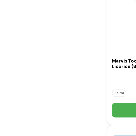
Marvis To
Licorice (
85 ml