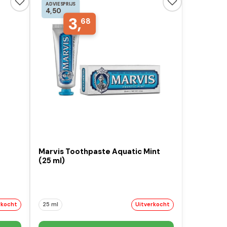
ADVIESPRIJS
4,50
3,
68
Marvis Toothpaste Aquatic Mint
(25 ml)
rkocht
25 ml
Uitverkocht