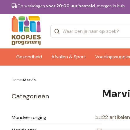
Op werkdagen
voor 20:00 uur besteld
, morgen in huis
Categorieën
Merken
Gezondheid
Afvallen & Sport
Voedingssuppl
Home
Marvis
›
Marv
Categorieën
22 artikelen
Mondverzorging
(22)