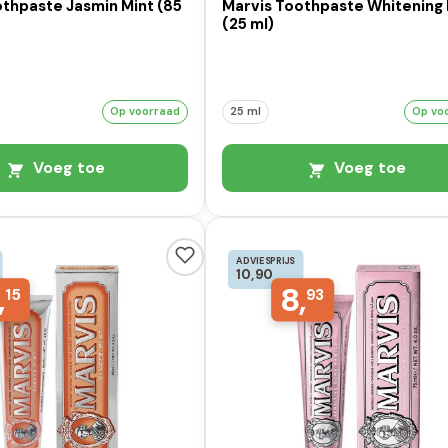
othpaste Jasmin Mint (85
Marvis Toothpaste Whitening 
(25 ml)
Op voorraad
25 ml
Op vo
Voeg toe
Voeg toe
ADVIESPRIJS
10,90
,
8,
15
93