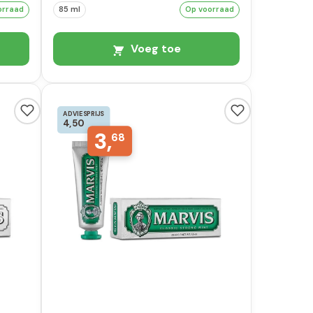
orraad
85 ml
Op voorraad
Voeg toe
ADVIESPRIJS
4,50
3,
68