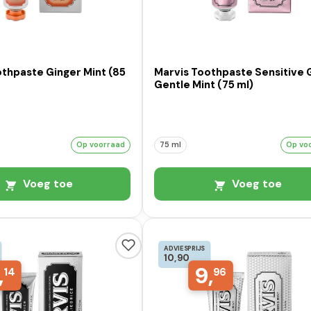
thpaste Ginger Mint (85
Marvis Toothpaste Sensitive
Gentle Mint (75 ml)
Op voorraad
75 ml
Op vo
Voeg toe
Voeg toe
ADVIESPRIJS
10,90
,
9,
14
96