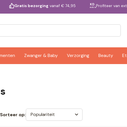
KD.
Profiteer van ex
Gratis bezorging
vanaf € 74,95
extra
ementen
Zwanger & Baby
Verzorging
Beauty
Et
is
Populariteit
Sorteer op: