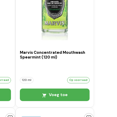
Marvis Concentrated Mouthwash
Spearmint (120 ml)
orraad
120 ml
Op voorraad
Voeg toe