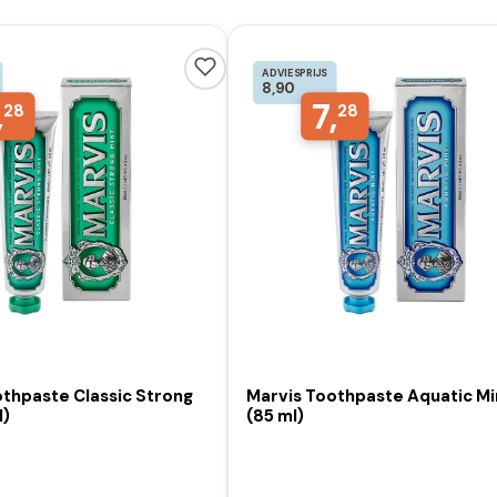
ADVIESPRIJS
8,90
,
7,
28
28
othpaste Classic Strong
Marvis Toothpaste Aquatic Mi
l)
(85 ml)