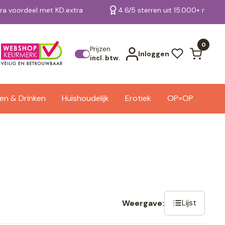
tra voordeel met KD.extra
4.6/5 sterren uit 15.000+ review
Bekijk alle resultaten
0
Prijzen
Inloggen
incl. btw.
en & Drinken
Huishoudelijk
Erotiek
OP=OP
Lijst
Weergave: