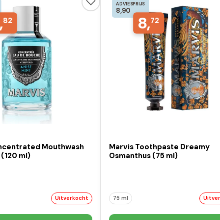
ADVIESPRIJS
8,90
,
8,
82
72
ncentrated Mouthwash
Marvis Toothpaste Dreamy
 (120 ml)
Osmanthus (75 ml)
Uitverkocht
75 ml
Uitve