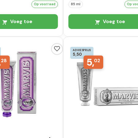
Op voorraad
85 ml
Op vo
Voeg toe
Voeg toe
ADVIESPRIJS
5,50
,
5,
28
02