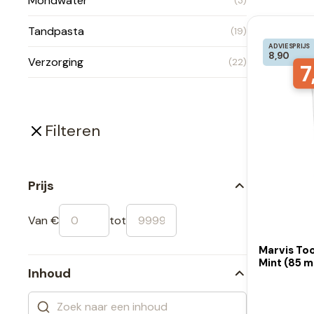
Mondwater
(3)
Tandpasta
(19)
ADVIESPRIJS
8,90
Verzorging
(22)
7
Filteren
Prijs
Van €
tot
Marvis To
Mint (85 m
Inhoud