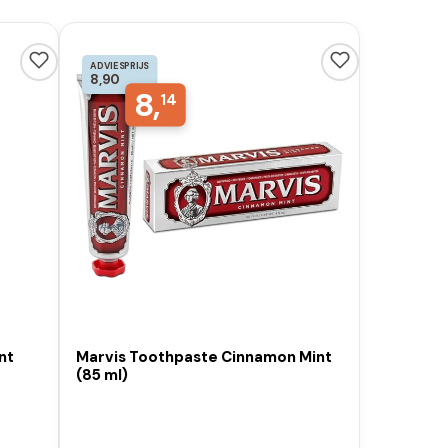
ADVIESPRIJS
8,90
8,
14
nt
Marvis Toothpaste Cinnamon Mint
(85 ml)