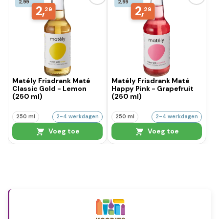
2,99
2,99
2,
2,
29
29
Matély Frisdrank Maté
Matély Frisdrank Maté
Classic Gold - Lemon
Happy Pink - Grapefruit
(250 ml)
(250 ml)
250 ml
2-4 werkdagen
250 ml
2-4 werkdagen
Voeg toe
Voeg toe