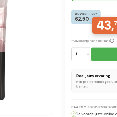
ADVIESPRIJS*
62,50
43,
*Adviesprijs van fabrikant
i
Deel jouw ervaring
Heb je dit product gebruik
klanten.
DAAROM KOOPJESDROGIST
De voordeligste online d