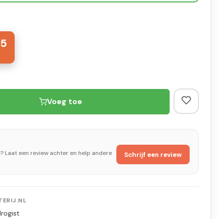
75
Voeg toe
t? Laat een review achter en help andere
Schrijf een review
ERIJ.NL
rogist