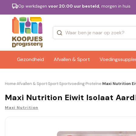
Op werkdagen
voor 20:00 uur besteld
, morgen in huis
Categorieën
Merken
Gezondheid
Afvallen & Sport
Voedingssuppl
Home
Afvallen & Sport
Sport
Sportvoeding
Proteïne
Maxi Nutrition Ei
›
›
›
›
›
Maxi Nutrition Eiwit Isolaat Aard
Maxi Nutrition