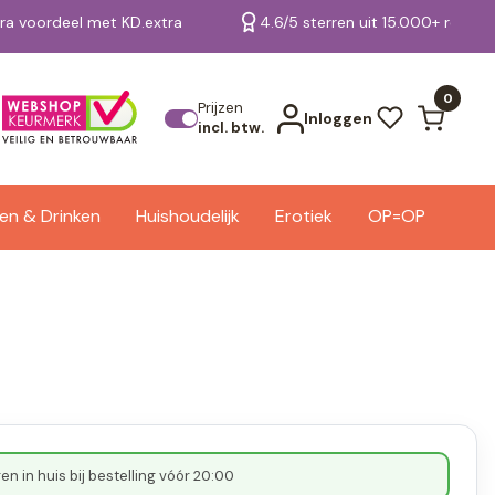
tra voordeel met KD.extra
4.6/5 sterren uit 15.000+ review
Bekijk alle resultaten
0
Prijzen
Inloggen
incl. btw.
en & Drinken
Huishoudelijk
Erotiek
OP=OP
n in huis bij bestelling vóór 20:00