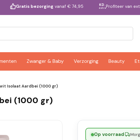
KD.
Profiteer van ex
Gratis bezorging
vanaf € 74,95
extra
ementen
Zwanger & Baby
Verzorging
Beauty
Et
wit Isolaat Aardbei (1000 gr)
bei (1000 gr)
Op voorraad
·
Morge