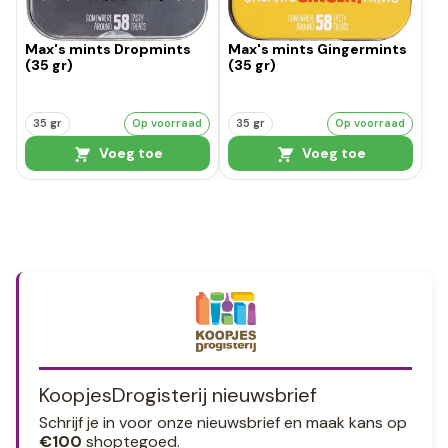
Max's mints Dropmints
Max's mints Gingermints
(35 gr)
(35 gr)
35 gr
Op voorraad
35 gr
Op voorraad
Voeg toe
Voeg toe
KoopjesDrogisterij nieuwsbrief
Schrijf je in voor onze nieuwsbrief en maak kans op
€100
shoptegoed.