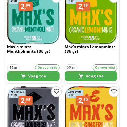
2,99
2,99
2,
2,
88
88
Max's mints
Max's mints Lemonmints
Mentholmints (35 gr)
(35 gr)
35 gr
Op voorraad
35 gr
Op voorraad
Voeg toe
Voeg toe
ADVIESPRIJS
ADVIESPRIJS
2,99
2,99
2,
2,
88
80