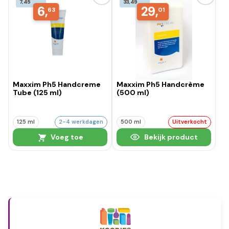
7,45
33,49
6,
29,
63
01
Maxxim Ph5 Handcreme
Maxxim Ph5 Handcrème
Tube (125 ml)
(500 ml)
125 ml
2-4 werkdagen
500 ml
Uitverkocht
Voeg toe
Bekijk product