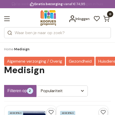
KD.
Gratis bezorging
voor 20:00 uur besteld
vanaf € 74,95
Bekijk alle resultaten
extra
Zoeken
0
Categorieën
Inloggen
Merken
Home
Medisign
›
Algemene verzorging / Overig
Gezondheid
Huisdier
Medisign
Populariteit
Filteren op
2
ADVIESPRIJS
ADVIESPRIJS