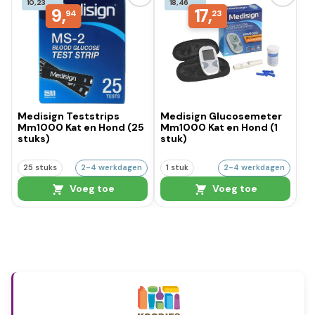
10,23
18,46
9,
17,
94
23
Medisign Teststrips
Medisign Glucosemeter
Mm1000 Kat en Hond (25
Mm1000 Kat en Hond (1
stuks)
stuk)
25 stuks
2-4 werkdagen
1 stuk
2-4 werkdagen
Voeg toe
Voeg toe