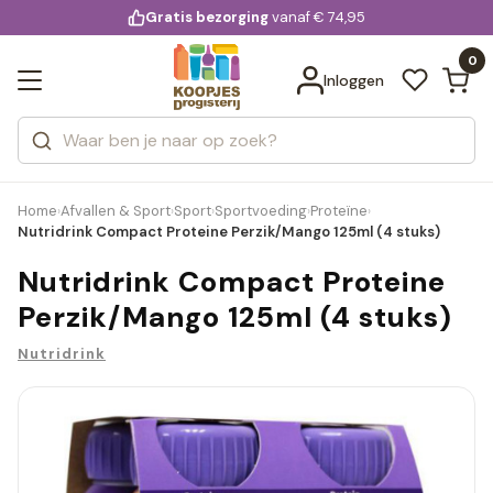
KD.
Gratis bezorging
voor 20:00 uur besteld
vanaf € 74,95
Bekijk alle resultaten
extra
Zoeken
0
Categorieën
Inloggen
Merken
Home
Afvallen & Sport
Sport
Sportvoeding
Proteïne
›
›
›
›
›
Nutridrink Compact Proteine Perzik/Mango 125ml (4 stuks)
Nutridrink Compact Proteine
Perzik/Mango 125ml (4 stuks)
Nutridrink