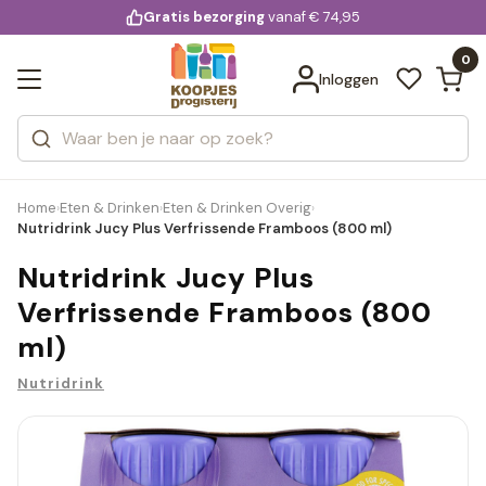
KD.
Gratis bezorging
voor 20:00 uur besteld
vanaf € 74,95
Bekijk alle resultaten
extra
Zoeken
0
Categorieën
Inloggen
Merken
Home
Eten & Drinken
Eten & Drinken Overig
›
›
›
Nutridrink Jucy Plus Verfrissende Framboos (800 ml)
Nutridrink Jucy Plus
Verfrissende Framboos (800
ml)
Nutridrink