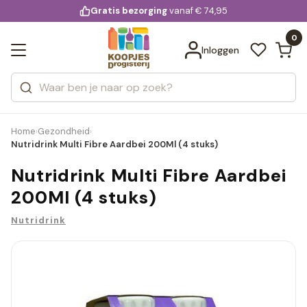
KD.
Gratis bezorging
voor 20:00 uur besteld
vanaf € 74,95
Bekijk alle resultaten
extra
Zoeken
0
Categorieën
Inloggen
Merken
Home
Gezondheid
›
›
Nutridrink Multi Fibre Aardbei 200Ml (4 stuks)
Nutridrink Multi Fibre Aardbei
200Ml (4 stuks)
Nutridrink