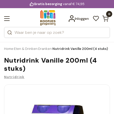
KD.
Gratis bezorging
voor 20:00 uur besteld
vanaf € 74,95
Bekijk alle resultaten
extra
Zoeken
0
Categorieën
Inloggen
Merken
Home
Eten & Drinken
Dranken
Nutridrink Vanille 200ml (4 stuks)
›
›
›
Nutridrink Vanille 200ml (4
stuks)
Nutridrink