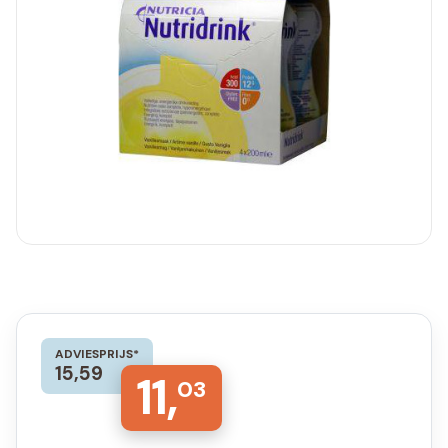
ADVIESPRIJS*
15,59
11,
03