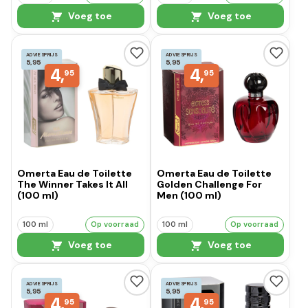
Voeg toe
Voeg toe
ADVIESPRIJS
ADVIESPRIJS
5,95
5,95
4,
4,
95
95
Omerta Eau de Toilette
Omerta Eau de Toilette
The Winner Takes It All
Golden Challenge For
(100 ml)
Men (100 ml)
100 ml
Op voorraad
100 ml
Op voorraad
Voeg toe
Voeg toe
ADVIESPRIJS
ADVIESPRIJS
5,95
5,95
4,
4,
95
95