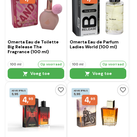
Omerta Eau de Toilette
Omerta Eau de Parfum
Big Release The
Ladies World (100 ml)
Fragrance (100 ml)
100 ml
Op voorraad
100 ml
Op voorraad
Voeg toe
Voeg toe
ADVIESPRIJS
ADVIESPRIJS
5,95
5,95
4,
4,
95
95