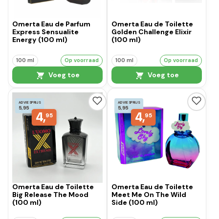
Omerta Eau de Parfum
Omerta Eau de Toilette
Express Sensualite
Golden Challenge Elixir
Energy (100 ml)
(100 ml)
100 ml
Op voorraad
100 ml
Op voorraad
Voeg toe
Voeg toe
ADVIESPRIJS
ADVIESPRIJS
5,95
5,95
4,
4,
95
95
Omerta Eau de Toilette
Omerta Eau de Toilette
Big Release The Mood
Meet Me On The Wild
(100 ml)
Side (100 ml)