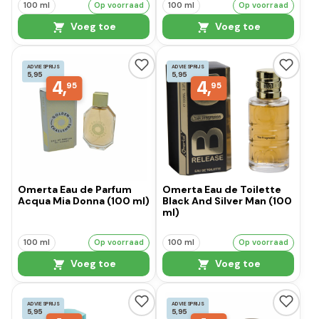
100 ml
Op voorraad
100 ml
Op voorraad
Voeg toe
Voeg toe
ADVIESPRIJS
ADVIESPRIJS
5,95
5,95
4,
4,
95
95
Omerta Eau de Parfum
Omerta Eau de Toilette
Acqua Mia Donna (100 ml)
Black And Silver Man (100
ml)
100 ml
Op voorraad
100 ml
Op voorraad
Voeg toe
Voeg toe
ADVIESPRIJS
ADVIESPRIJS
5,95
5,95