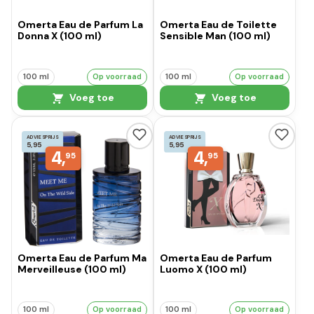
Omerta Eau de Parfum La
Omerta Eau de Toilette
Donna X (100 ml)
Sensible Man (100 ml)
100 ml
Op voorraad
100 ml
Op voorraad
Voeg toe
Voeg toe
ADVIESPRIJS
ADVIESPRIJS
5,95
5,95
4,
4,
95
95
Omerta Eau de Parfum Ma
Omerta Eau de Parfum
Merveilleuse (100 ml)
Luomo X (100 ml)
100 ml
Op voorraad
100 ml
Op voorraad