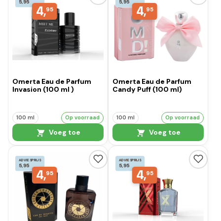
5,95
5,95
4,
4,
95
95
Omerta Eau de Parfum
Omerta Eau de Parfum
Invasion (100 ml )
Candy Puff (100 ml)
100 ml
Op voorraad
100 ml
Op voorraad
Voeg toe
Voeg toe
ADVIESPRIJS
ADVIESPRIJS
5,95
5,95
4,
4,
95
95