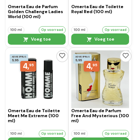
Omerta Eau de Parfum
Omerta Eau de Toilette
Golden Challenge Ladies
Royal Red (100 ml)
World (100 ml)
100 ml
Op voorraad
100 ml
Op voorraad
Voeg toe
Voeg toe
ADVIESPRIJS
ADVIESPRIJS
5,95
5,95
4,
4,
95
95
Omerta Eau de Toilette
Omerta Eau de Parfum
Meet Me Extreme (100
Free And Mysterious (100
ml)
ml)
100 ml
Op voorraad
100 ml
Op voorraad