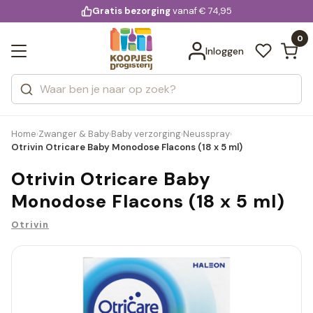
KD.
Gratis bezorging
voor 20:00 uur besteld
vanaf € 74,95
Bekijk alle resultaten
extra
Zoeken
0
Categorieën
Inloggen
Merken
Home
Zwanger & Baby
Baby verzorging
Neusspray
›
›
›
›
Otrivin Otricare Baby Monodose Flacons (18 x 5 ml)
Otrivin Otricare Baby
Monodose Flacons (18 x 5 ml)
Otrivin