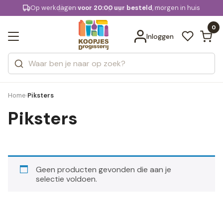
KD.
Op werkdagen
Gratis bezorging
voor 20:00 uur besteld
vanaf € 74,95
, morgen in huis
Bekijk alle resultaten
extra
Zoeken
0
Categorieën
Inloggen
Merken
Home
Piksters
›
Piksters
Geen producten gevonden die aan je
selectie voldoen.