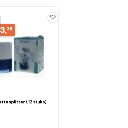
3,
26
ettenplitter (12 stuks)