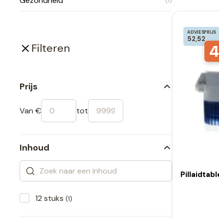
Gezondheid
(1)
ADVIESPRIJS
52,52
4
Filteren
Prijs
Van €
tot
Inhoud
Pillaidtabl
12 stuks
(1)