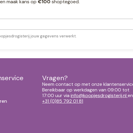
ef en maak kans op
€100
shoptegoed.
oopjesdrogisterij jouw gegevens verwerkt.
nservice
Vragen?
Neem contact op met onze klantenservic
Bereikbaar op werkdagen van 09:00 tot
17:00 uur via
info@koopjesdrogisterij.nl
en
ren
+31 (0)85 792 01 81