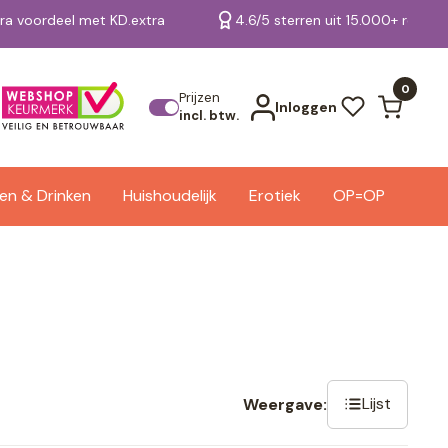
tra voordeel met KD.extra
4.6/5 sterren uit 15.000+ review
Bekijk alle resultaten
0
Prijzen
Inloggen
incl. btw.
en & Drinken
Huishoudelijk
Erotiek
OP=OP
Lijst
Weergave: