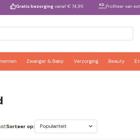
KD.
Profiteer van ex
Gratis bezorging
vanaf € 74,95
extra
ementen
Zwanger & Baby
Verzorging
Beauty
Et
d
aat
Populariteit
Sorteer op: