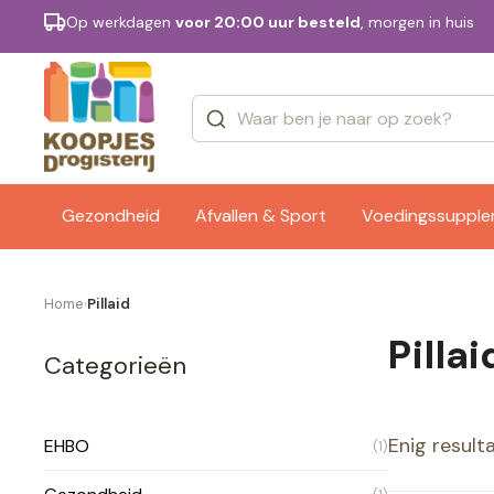
Op werkdagen
voor 20:00 uur besteld
, morgen in huis
Categorieën
Merken
Gezondheid
Afvallen & Sport
Voedingssuppl
Home
Pillaid
›
Pillai
Categorieën
Enig result
EHBO
(1)