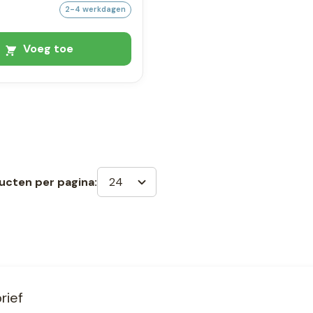
2-4 werkdagen
Voeg toe
24
ucten per pagina:
rief