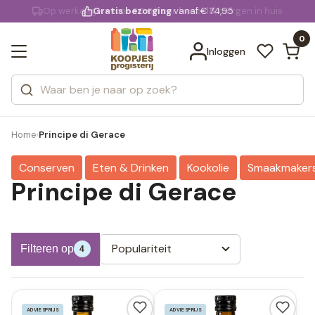
KD.
Gratis bezorging
voor 20:00 uur besteld
vanaf € 74,95
Bekijk alle resultaten
extra
Zoeken
0
Categorieën
Inloggen
Merken
Home
Principe di Gerace
›
Conserven
Eten & Drinken
Kookolie
Smaakmaker
Principe di Gerace
Populariteit
Filteren op
4
ADVIESPRIJS
ADVIESPRIJS