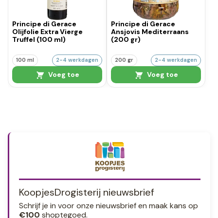
Principe di Gerace
Principe di Gerace
Olijfolie Extra Vierge
Ansjovis Mediterraans
Truffel (100 ml)
(200 gr)
100 ml
2-4 werkdagen
200 gr
2-4 werkdagen
Voeg toe
Voeg toe
KoopjesDrogisterij nieuwsbrief
Schrijf je in voor onze nieuwsbrief en maak kans op
€100
shoptegoed.