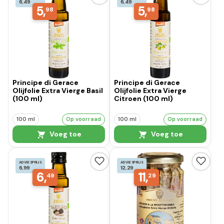
6,49
6,49
5,
5,
98
98
Principe di Gerace
Principe di Gerace
Olijfolie Extra Vierge Basil
Olijfolie Extra Vierge
(100 ml)
Citroen (100 ml)
100 ml
Op voorraad
100 ml
Op voorraad
Voeg toe
Voeg toe
ADVIESPRIJS
ADVIESPRIJS
6,99
12,29
6,
11,
49
29