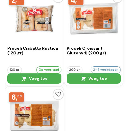
2,
4,
Proceli Ciabatta Rustica
Proceli Croissant
(120 gr)
Glutenvrij (200 gr)
120 gr
Op voorraad
200 gr
2-4 werkdagen
Voeg toe
Voeg toe
6,
63