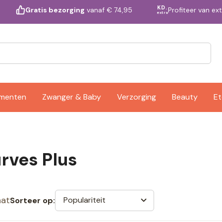
KD.
Profiteer van ex
Gratis bezorging
vanaf € 74,95
extra
ementen
Zwanger & Baby
Verzorging
Beauty
Et
rves Plus
aat
Populariteit
Sorteer op: