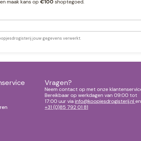
ef en maak kans op
€100
shoptegoed.
oopjesdrogisterij jouw gegevens verwerkt.
nservice
Vragen?
Neem contact op met onze klantenservic
Bereikbaar op werkdagen van 09:00 tot
17:00 uur via
info@koopjesdrogisterij.nl
en
ren
+31 (0)85 792 01 81