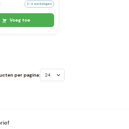
2-4 werkdagen
Voeg toe
24
ucten per pagina:
rief