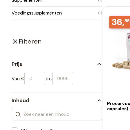
Supplementen
(1)
Voedingssupplementen
(1)
36,
55
Filteren
Prijs
Van €
tot
Inhoud
Procurves
capsules)