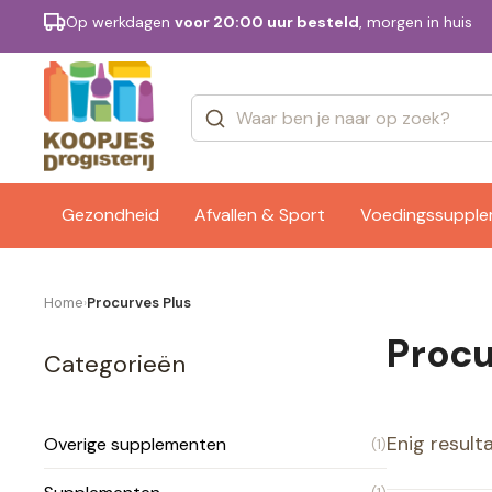
Op werkdagen
voor 20:00 uur besteld
, morgen in huis
Categorieën
Merken
Gezondheid
Afvallen & Sport
Voedingssuppl
Home
Procurves Plus
›
Procu
Categorieën
Enig result
Overige supplementen
(1)