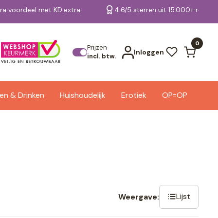
tra voordeel met KD.extra
4.6/5 sterren uit 15.000+ review
Bekijk alle resultaten
0
Prijzen
Inloggen
incl. btw.
en & Drinken
Huishoudelijk
Erotiek
OP=OP
Lijst
Weergave: