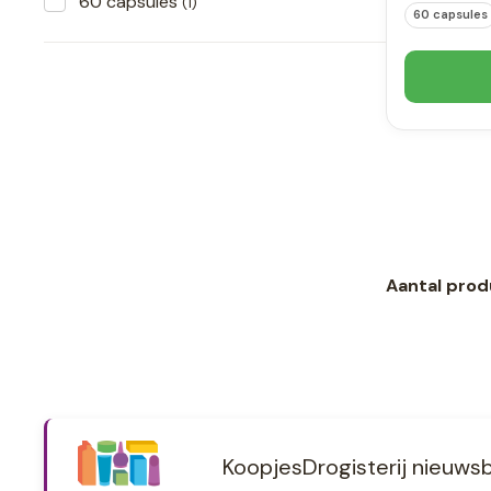
60 capsules
(1)
60 capsules
Aantal prod
KoopjesDrogisterij nieuwsb