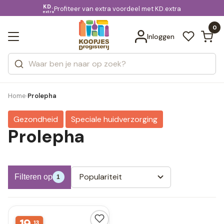
KD.
Gratis bezorging
voor 20:00 uur besteld
Profiteer van extra voordeel met KD.extra
Bekijk alle resultaten
extra
Zoeken
0
Categorieën
Inloggen
Merken
Home
Prolepha
›
Gezondheid
Speciale huidverzorging
Prolepha
Populariteit
Filteren op
1
13