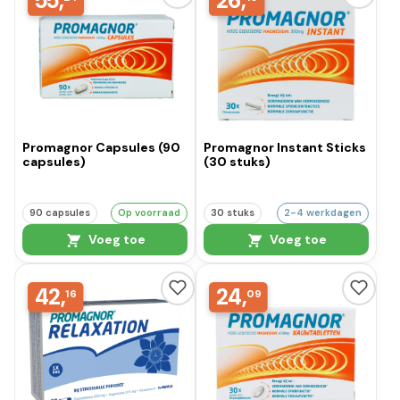
55,
26,
Promagnor Capsules (90
Promagnor Instant Sticks
capsules)
(30 stuks)
90 capsules
Op voorraad
30 stuks
2-4 werkdagen
Voeg toe
Voeg toe
42,
24,
16
09