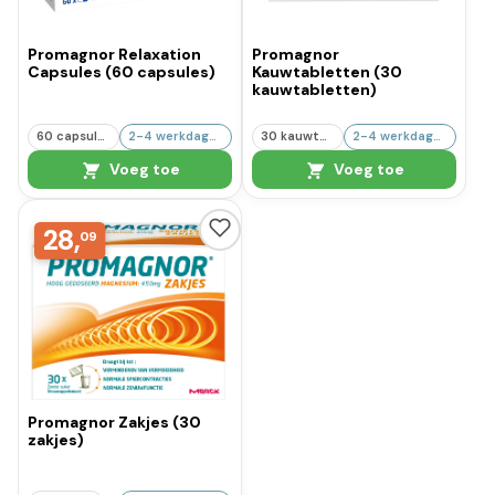
Promagnor Relaxation
Promagnor
Capsules (60 capsules)
Kauwtabletten (30
kauwtabletten)
60 capsules
2-4 werkdagen
30 kauwtab
2-4 werkdagen
Voeg toe
Voeg toe
28,
09
Promagnor Zakjes (30
zakjes)