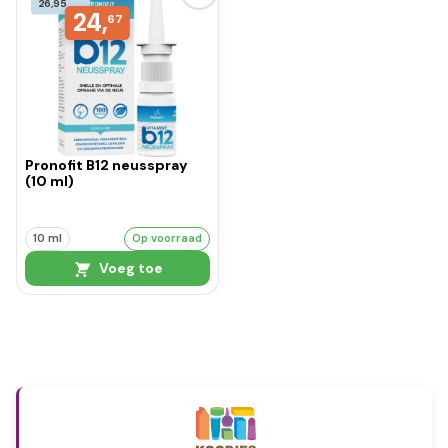
26,95
24,
67
Pronofit B12 neusspray
(10 ml)
10 ml
Op voorraad
Voeg toe