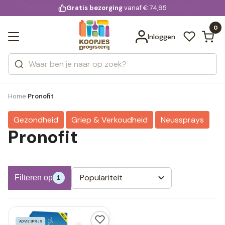
KD.
Gratis bezorging
voor 20:00 uur besteld
vanaf € 74,95
Bekijk alle resultaten
extra
Zoeken
0
Categorieën
Inloggen
Merken
Home
Pronofit
›
Gezondheid
Griep & Verkoudheid
Neussprays
Pronofit
Populariteit
Filteren op
1
ADVIESPRIJS