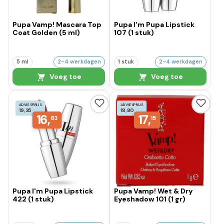
Pupa Vamp! Mascara Top
Pupa I'm Pupa Lipstick
Coat Golden (5 ml)
107 (1 stuk)
5 ml
2-4 werkdagen
1 stuk
2-4 werkdagen
Voeg toe
Voeg toe
ADVIESPRIJS
ADVIESPRIJS
19,35
18,80
16,
17,
83
15
Pupa I'm Pupa Lipstick
Pupa Vamp! Wet & Dry
422 (1 stuk)
Eyeshadow 101 (1 gr)