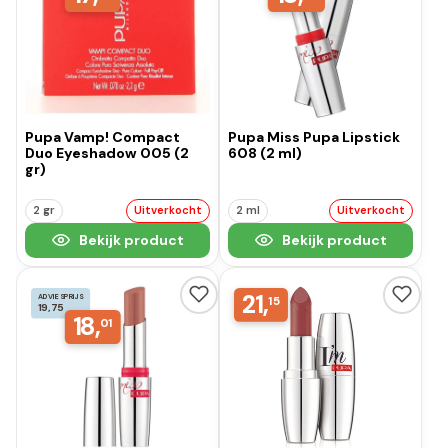
Pupa Vamp! Compact
Pupa Miss Pupa Lipstick
Duo Eyeshadow 005 (2
608 (2 ml)
gr)
2 gr
Uitverkocht
2 ml
Uitverkocht
Bekijk product
Bekijk product
21,
ADVIESPRIJS
15
19,75
18,
01