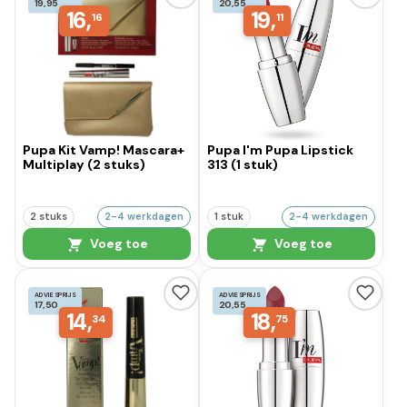
19,95
20,55
16,
19,
16
11
Pupa Kit Vamp! Mascara+
Pupa I'm Pupa Lipstick
Multiplay (2 stuks)
313 (1 stuk)
2 stuks
2-4 werkdagen
1 stuk
2-4 werkdagen
Voeg toe
Voeg toe
ADVIESPRIJS
ADVIESPRIJS
17,50
20,55
14,
18,
34
75