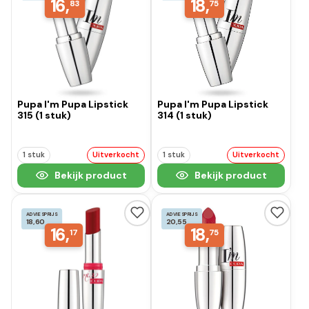
16,
18,
83
75
Pupa I'm Pupa Lipstick
Pupa I'm Pupa Lipstick
315 (1 stuk)
314 (1 stuk)
1 stuk
Uitverkocht
1 stuk
Uitverkocht
Bekijk product
Bekijk product
ADVIESPRIJS
ADVIESPRIJS
18,60
20,55
16,
18,
17
75