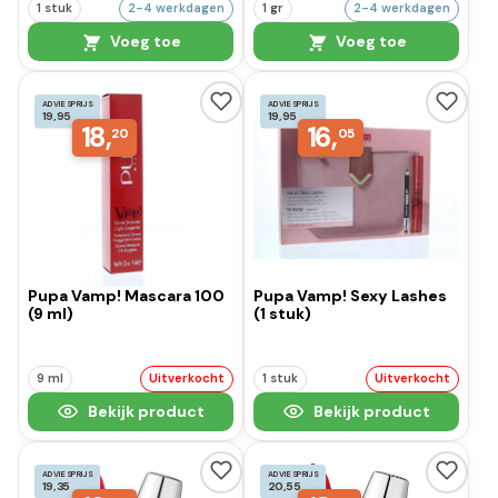
1 stuk
2-4 werkdagen
1 gr
2-4 werkdagen
Voeg toe
Voeg toe
ADVIESPRIJS
ADVIESPRIJS
19,95
19,95
18,
16,
20
05
Pupa Vamp! Mascara 100
Pupa Vamp! Sexy Lashes
(9 ml)
(1 stuk)
9 ml
Uitverkocht
1 stuk
Uitverkocht
Bekijk product
Bekijk product
ADVIESPRIJS
ADVIESPRIJS
19,35
20,55