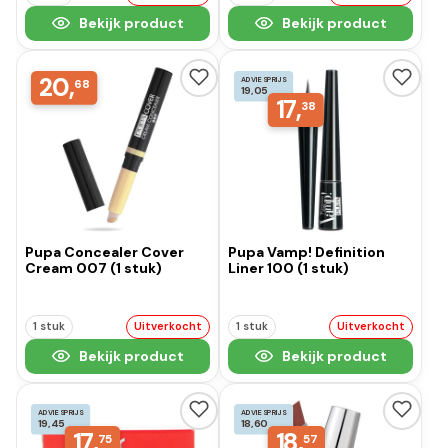
Bekijk product
Bekijk product
20,
ADVIESPRIJS
68
19,05
17,
38
Pupa Concealer Cover
Pupa Vamp! Definition
Cream 007 (1 stuk)
Liner 100 (1 stuk)
1 stuk
Uitverkocht
1 stuk
Uitverkocht
Bekijk product
Bekijk product
ADVIESPRIJS
ADVIESPRIJS
19,45
18,60
17,
18,
75
57