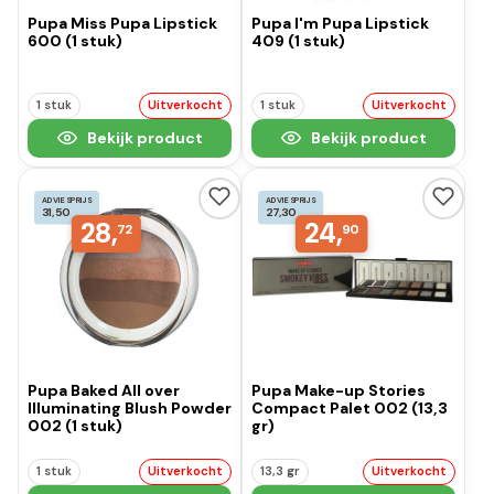
Pupa Miss Pupa Lipstick
Pupa I'm Pupa Lipstick
600 (1 stuk)
409 (1 stuk)
1 stuk
Uitverkocht
1 stuk
Uitverkocht
Bekijk product
Bekijk product
ADVIESPRIJS
ADVIESPRIJS
31,50
27,30
28,
24,
72
90
Pupa Baked All over
Pupa Make-up Stories
Illuminating Blush Powder
Compact Palet 002 (13,3
002 (1 stuk)
gr)
1 stuk
Uitverkocht
13,3 gr
Uitverkocht