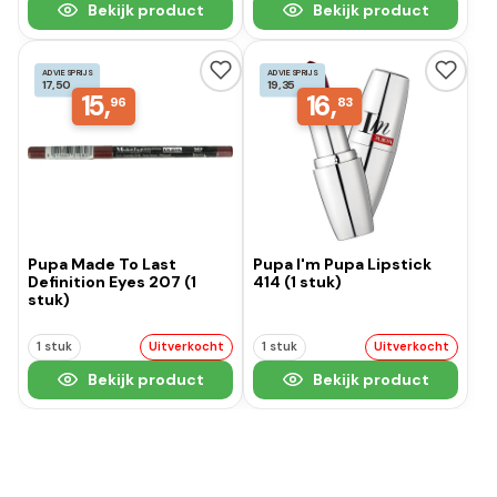
Bekijk product
Bekijk product
ADVIESPRIJS
ADVIESPRIJS
17,50
19,35
15,
16,
96
83
Pupa Made To Last
Pupa I'm Pupa Lipstick
Definition Eyes 207 (1
414 (1 stuk)
stuk)
1 stuk
Uitverkocht
1 stuk
Uitverkocht
Bekijk product
Bekijk product