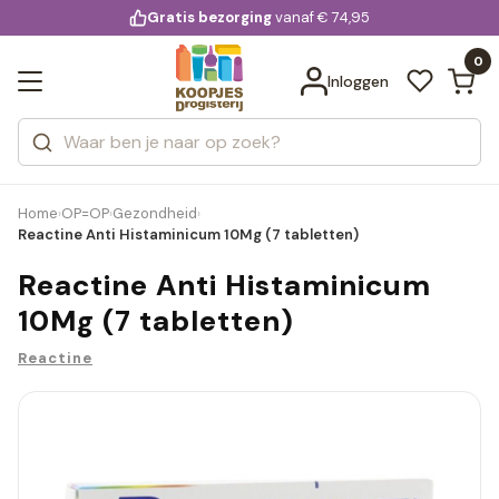
KD.
Gratis bezorging
voor 20:00 uur besteld
vanaf € 74,95
Bekijk alle resultaten
extra
Zoeken
0
Categorieën
Inloggen
Merken
Home
OP=OP
Gezondheid
›
›
›
Reactine Anti Histaminicum 10Mg (7 tabletten)
Reactine Anti Histaminicum
10Mg (7 tabletten)
Reactine