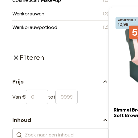
Cosmetica / Make-up
(2)
Wenkbrauwen
(2)
ADVIESPRIJS
12,99
Wenkbrauwpotlood
(2)
5
Filteren
Prijs
Van €
tot
Rimmel Br
Soft Brown
Inhoud