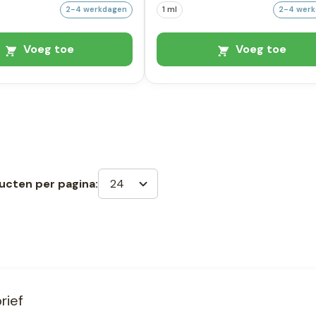
2-4 werkdagen
1 ml
2-4 wer
Voeg toe
Voeg toe
24
ucten per pagina:
rief