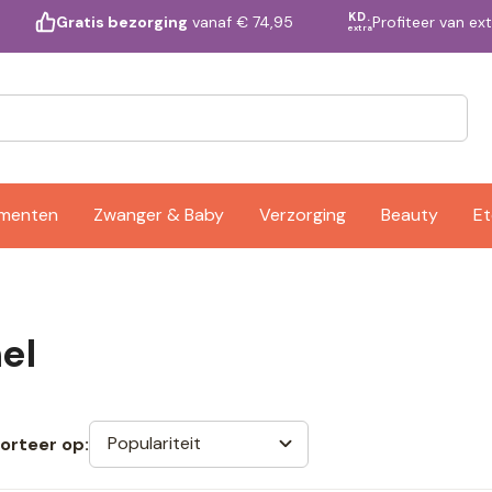
KD.
Profiteer van ex
Gratis bezorging
vanaf € 74,95
extra
ementen
Zwanger & Baby
Verzorging
Beauty
Et
el
Populariteit
orteer op: