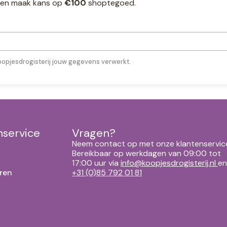
ef en maak kans op
€100
shoptegoed.
oopjesdrogisterij jouw gegevens verwerkt.
nservice
Vragen?
Neem contact op met onze klantenservic
Bereikbaar op werkdagen van 09:00 tot
17:00 uur via
info@koopjesdrogisterij.nl
en
ren
+31 (0)85 792 01 81