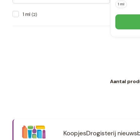
1 ml
1 ml
(2)
Aantal prod
KoopjesDrogisterij nieuwsb