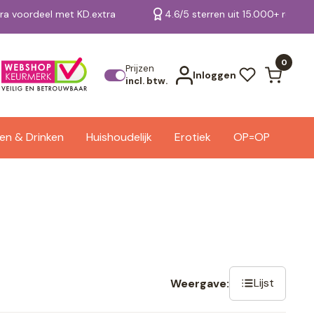
tra voordeel met KD.extra
4.6/5 sterren uit 15.000+ review
Bekijk alle resultaten
0
Prijzen
Inloggen
incl. btw.
en & Drinken
Huishoudelijk
Erotiek
OP=OP
Lijst
Weergave: