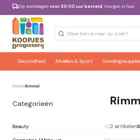
Op werkdagen
voor 20:00 uur besteld
, morgen in huis
Categorieën
Merken
Gezondheid
Afvallen & Sport
Voedingssuppl
Home
Rimmel
›
Rimm
Categorieën
2 artikelen
S
Beauty
(2)