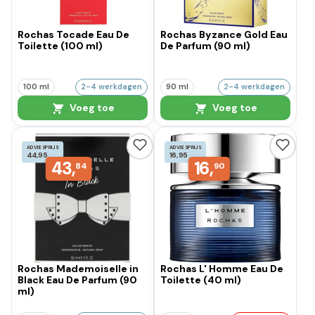
Rochas Tocade Eau De
Rochas Byzance Gold Eau
Toilette (100 ml)
De Parfum (90 ml)
100 ml
2-4 werkdagen
90 ml
2-4 werkdagen
Voeg toe
Voeg toe
ADVIESPRIJS
ADVIESPRIJS
44,95
16,95
43,
16,
84
90
Rochas Mademoiselle in
Rochas L' Homme Eau De
Black Eau De Parfum (90
Toilette (40 ml)
ml)