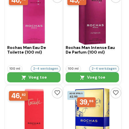
46,
45,
Rochas Man Eau De
Rochas Man Intense Eau
Toilette (100 ml)
De Parfum (100 ml)
100 ml
2-4 werkdagen
100 ml
2-4 werkdagen
Voeg toe
Voeg toe
46,
ADVIESPRIJS
82
42,95
39,
86