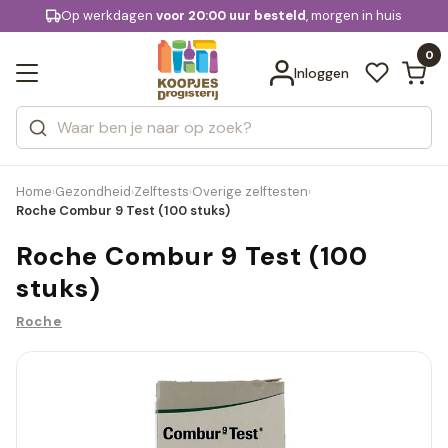
KD.
Op werkdagen
Gratis bezorging
voor 20:00 uur besteld
, morgen in huis
Bekijk alle resultaten
extra
Zoeken
0
Categorieën
Inloggen
Merken
Home
Gezondheid
Zelftests
Overige zelftesten
›
›
›
›
Roche Combur 9 Test (100 stuks)
Roche Combur 9 Test (100
stuks)
Roche