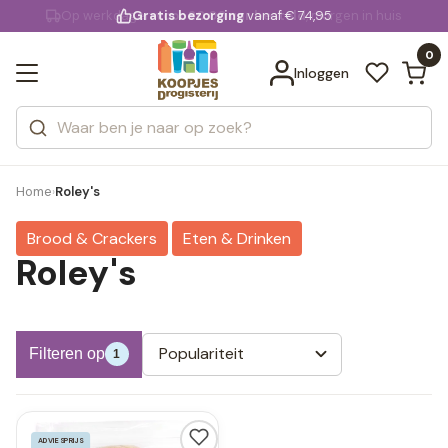
KD.
Gratis bezorging
voor 20:00 uur besteld
vanaf € 74,95
Bekijk alle resultaten
extra
Zoeken
0
Categorieën
Inloggen
Merken
Home
Roley's
›
Brood & Crackers
Eten & Drinken
Roley's
Populariteit
Filteren op
1
ADVIESPRIJS