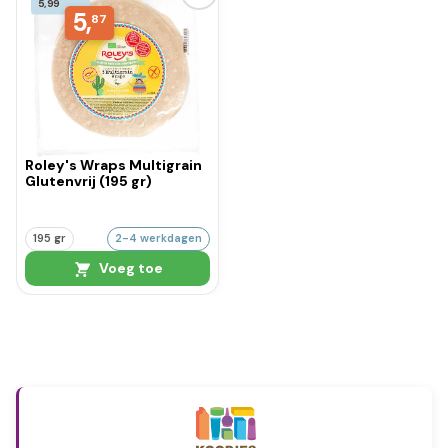
5,99
5,
87
Roley's Wraps Multigrain
Glutenvrij (195 gr)
195 gr
2-4 werkdagen
Voeg toe