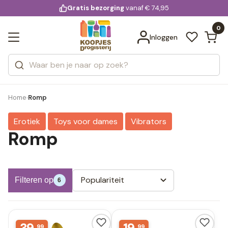
KD.
Gratis bezorging
voor 20:00 uur besteld
vanaf € 74,95
Bekijk alle resultaten
extra
Zoeken
0
Categorieën
Inloggen
Merken
Home
Romp
›
Erotiek
Toys voor dames
Vibrators
Romp
Populariteit
Filteren op
6
99
99