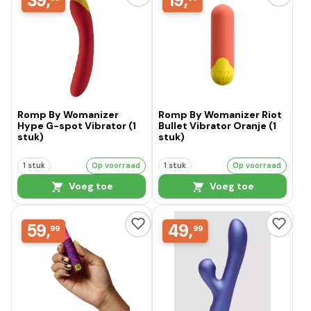
39,
19,
Romp By Womanizer
Romp By Womanizer Riot
Hype G-spot Vibrator (1
Bullet Vibrator Oranje (1
stuk)
stuk)
1 stuk
Op voorraad
1 stuk
Op voorraad
Voeg toe
Voeg toe
59,
49,
99
99