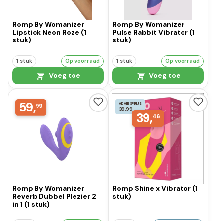
Romp By Womanizer
Romp By Womanizer
Lipstick Neon Roze (1
Pulse Rabbit Vibrator (1
stuk)
stuk)
1 stuk
Op voorraad
1 stuk
Op voorraad
Voeg toe
Voeg toe
59,
ADVIESPRIJS
99
39,99
39,
46
Romp By Womanizer
Romp Shine x Vibrator (1
Reverb Dubbel Plezier 2
stuk)
in 1 (1 stuk)