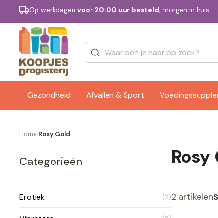
Op werkdagen
voor 20:00 uur besteld
, morgen in huis
Categorieën
Merken
Gezondheid
Afvallen & Sport
Voedingssuppl
Home
Rosy Gold
›
Rosy 
Categorieën
2 artikelen
S
Erotiek
(2)