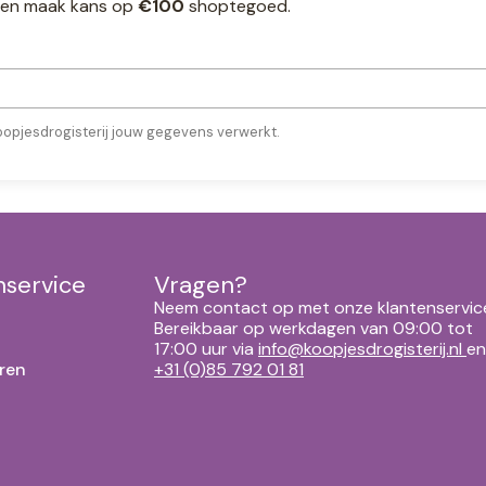
ef en maak kans op
€100
shoptegoed.
oopjesdrogisterij jouw gegevens verwerkt.
nservice
Vragen?
Neem contact op met onze klantenservic
Bereikbaar op werkdagen van 09:00 tot
17:00 uur via
info@koopjesdrogisterij.nl
en
ren
+31 (0)85 792 01 81