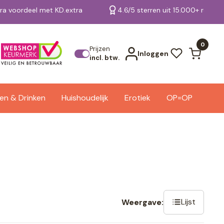
tra voordeel met KD.extra
4.6/5 sterren uit 15.000+ review
Bekijk alle resultaten
0
Prijzen
Inloggen
incl. btw.
en & Drinken
Huishoudelijk
Erotiek
OP=OP
Lijst
Weergave: