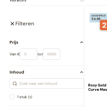
Vibrators
(2)
ADVIESPRIJS
54,98
2
Filteren
Prijs
Van €
tot
Inhoud
Rosy Gold
Curve Mass
1 stuk
(2)