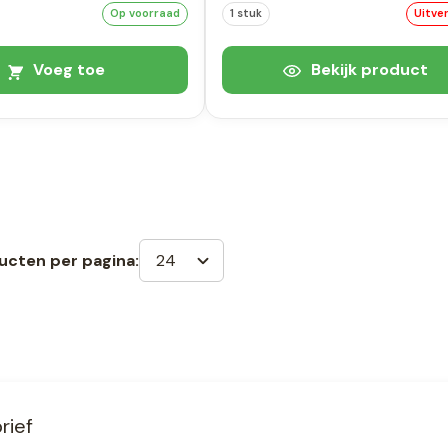
Op voorraad
1 stuk
Uitve
Voeg toe
Bekijk product
24
ucten per pagina:
rief