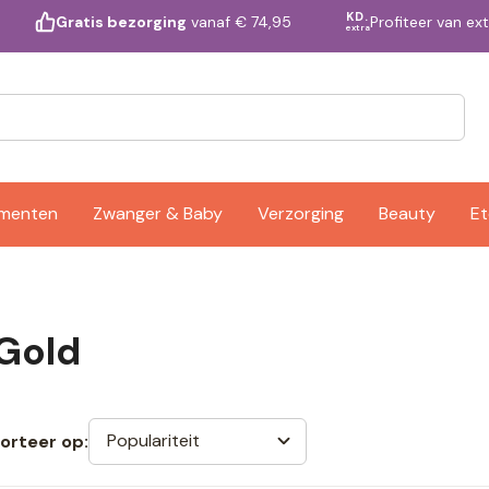
KD.
Profiteer van ex
Gratis bezorging
vanaf € 74,95
extra
ementen
Zwanger & Baby
Verzorging
Beauty
Et
Gold
Populariteit
orteer op: