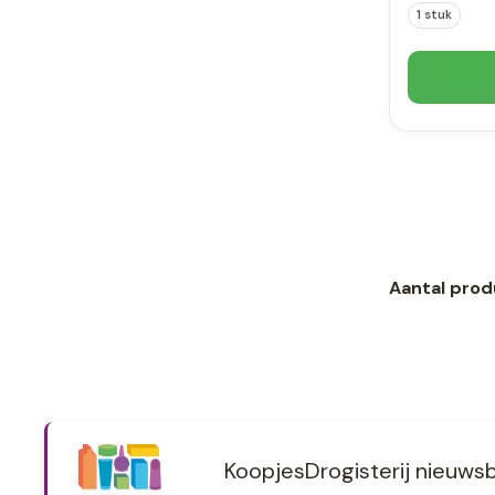
1 stuk
Aantal prod
KoopjesDrogisterij nieuwsb