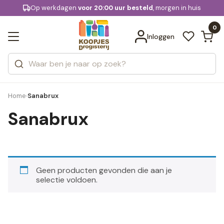
KD.
Op werkdagen
Gratis bezorging
voor 20:00 uur besteld
vanaf € 74,95
, morgen in huis
Bekijk alle resultaten
extra
Zoeken
0
Categorieën
Inloggen
Merken
Home
Sanabrux
›
Sanabrux
Geen producten gevonden die aan je
selectie voldoen.