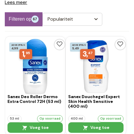
Lees meer
Populariteit
Filteren op
67
ADVIESPRIJS
ADVIESPRIJS
4,99
5,49
1,
3,
95
47
Sanex Deo Roller Dermo
Sanex Douchegel Expert
Extra Control 72H (53 ml)
Skin Health Sensitive
(400 ml)
53 ml
Op voorraad
400 ml
Op voorraad
Voeg toe
Voeg toe