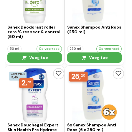
Sanex Deodorant roller
Sanex Shampoo Anti Roos
zero % respect & control
(250 ml)
(50 ml)
50 ml
Op voorraad
250 ml
Op voorraad
Voeg toe
Voeg toe
25,
ADVIESPRIJS
20
5,49
2,
75
Sanex Douchegel Expert
6x Sanex Shampoo Anti
Skin Health Pro Hydrate
Roos (6 x 250 ml)