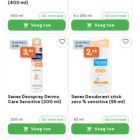
(400 ml)
400 ml
Op voorraad
6 x 250 ml
Op voorraad
Voeg toe
Voeg toe
ADVIESPRIJS
ADVIESPRIJS
5,99
6,09
3,
2,
99
49
Sanex Deospray Dermo
Sanex Deodorant stick
Care Sensitive (200 ml)
zero % sensitive (65 ml)
200 ml
Op voorraad
65 ml
Op voorraad
Voeg toe
Voeg toe