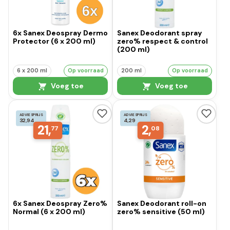
6x Sanex Deospray Dermo
Sanex Deodorant spray
Protector (6 x 200 ml)
zero% respect & control
(200 ml)
6 x 200 ml
Op voorraad
200 ml
Op voorraad
Voeg toe
Voeg toe
ADVIESPRIJS
ADVIESPRIJS
32,94
4,29
21,
2,
77
08
6x Sanex Deospray Zero%
Sanex Deodorant roll-on
Normal (6 x 200 ml)
zero% sensitive (50 ml)