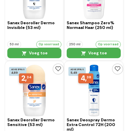
Sanex Deoroller Dermo
Sanex Shampoo Zero%
Invisible (53 ml)
Normaal Haar (250 ml)
53 ml
Op voorraad
250 ml
Op voorraad
Voeg toe
Voeg toe
ADVIESPRIJS
ADVIESPRIJS
4,89
5,49
2,
4,
34
38
Sanex Deoroller Dermo
Sanex Deospray Dermo
Sensitive (53 ml)
Extra Control 72H (200
ml)