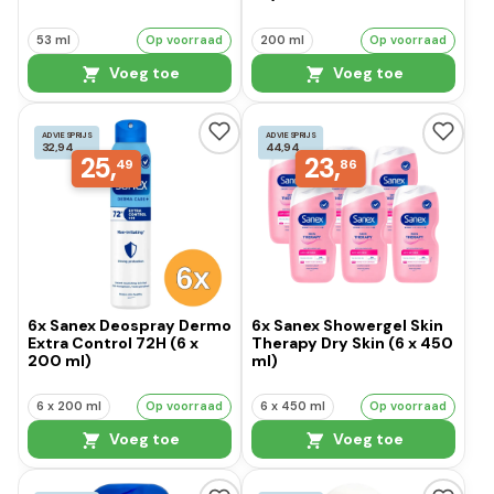
53 ml
Op voorraad
200 ml
Op voorraad
Voeg toe
Voeg toe
ADVIESPRIJS
ADVIESPRIJS
32,94
44,94
25,
23,
49
86
6x Sanex Deospray Dermo
6x Sanex Showergel Skin
Extra Control 72H (6 x
Therapy Dry Skin (6 x 450
200 ml)
ml)
6 x 200 ml
Op voorraad
6 x 450 ml
Op voorraad
Voeg toe
Voeg toe