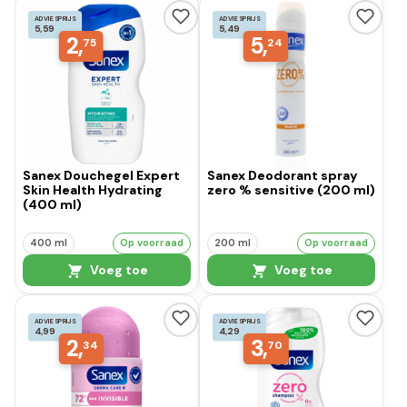
ADVIESPRIJS
ADVIESPRIJS
5,59
5,49
2,
5,
75
24
Sanex Douchegel Expert
Sanex Deodorant spray
Skin Health Hydrating
zero % sensitive (200 ml)
(400 ml)
400 ml
Op voorraad
200 ml
Op voorraad
Voeg toe
Voeg toe
ADVIESPRIJS
ADVIESPRIJS
4,99
4,29
2,
3,
34
70