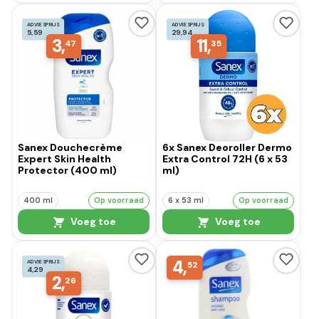
ADVIESPRIJS
ADVIESPRIJS
5,59
29,94
3,
11,
47
35
Sanex Douchecrème
6x Sanex Deoroller Dermo
Expert Skin Health
Extra Control 72H (6 x 53
Protector (400 ml)
ml)
400 ml
Op voorraad
6 x 53 ml
Op voorraad
Voeg toe
Voeg toe
4,
ADVIESPRIJS
52
4,29
2,
26