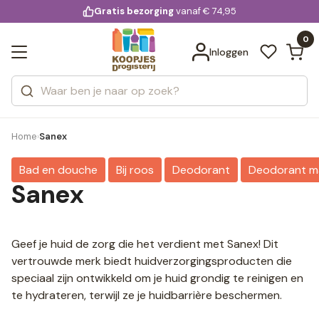
KD.
Gratis bezorging
voor 20:00 uur besteld
vanaf € 74,95
Bekijk alle resultaten
extra
Zoeken
0
Categorieën
Inloggen
Merken
Home
Sanex
›
Bad en douche
Bij roos
Deodorant
Deodorant m
Sanex
Geef je huid de zorg die het verdient met Sanex! Dit
vertrouwde merk biedt huidverzorgingsproducten die
speciaal zijn ontwikkeld om je huid grondig te reinigen en
te hydrateren, terwijl ze je huidbarrière beschermen.