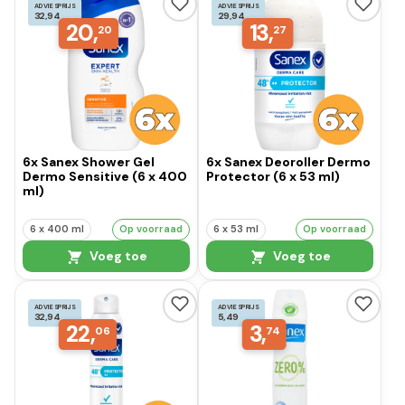
ADVIESPRIJS
ADVIESPRIJS
32,94
29,94
20,
13,
20
27
6x Sanex Shower Gel
6x Sanex Deoroller Dermo
Dermo Sensitive (6 x 400
Protector (6 x 53 ml)
ml)
6 x 400 ml
Op voorraad
6 x 53 ml
Op voorraad
Voeg toe
Voeg toe
ADVIESPRIJS
ADVIESPRIJS
32,94
5,49
22,
3,
06
74