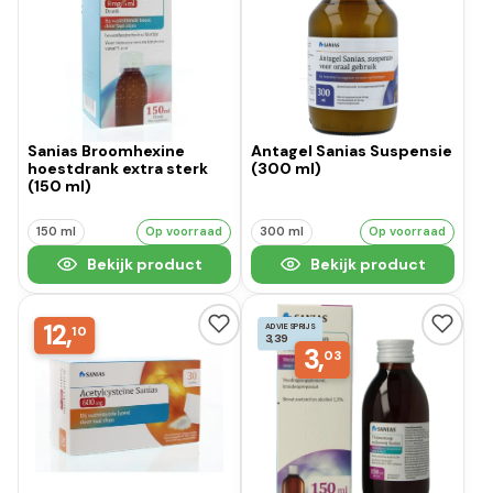
Sanias Broomhexine
Antagel Sanias Suspensie
hoestdrank extra sterk
(300 ml)
(150 ml)
150 ml
Op voorraad
300 ml
Op voorraad
Bekijk product
Bekijk product
12,
ADVIESPRIJS
10
3,39
3,
03