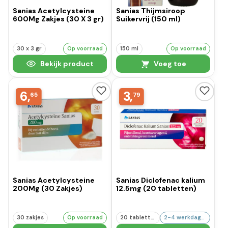
Sanias Acetylcysteine
Sanias Thijmsiroop
600Mg Zakjes (30 X 3 gr)
Suikervrij (150 ml)
30 x 3 gr
Op voorraad
150 ml
Op voorraad
Bekijk product
Voeg toe
6,
3,
65
79
Sanias Acetylcysteine
Sanias Diclofenac kalium
200Mg (30 Zakjes)
12.5mg (20 tabletten)
30 zakjes
Op voorraad
20 tabletten
2-4 werkdagen