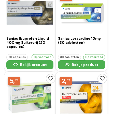
Sanias Ibuprofen Liquid
Sanias Loratadine 10mg
400mg Suikervrij (20
(30 tabletten)
capsules)
20 capsules
Op voorraad
30 tabletten
Op voorraad
Bekijk product
Bekijk product
5,
2,
79
37