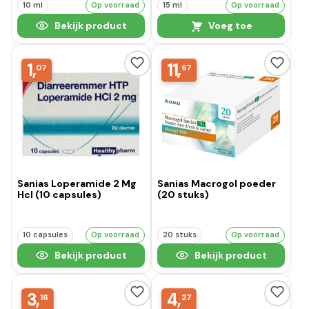
10 ml
Op voorraad
15 ml
Op voorraad
Bekijk product
Voeg toe
1,
11,
07
67
Sanias Loperamide 2 Mg
Sanias Macrogol poeder
Hcl (10 capsules)
(20 stuks)
10 capsules
Op voorraad
20 stuks
Op voorraad
Bekijk product
Bekijk product
3,
4,
16
27