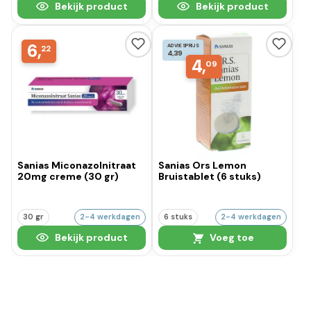
Bekijk product
Bekijk product
6,
ADVIESPRIJS
22
4,39
4,
09
Sanias Miconazolnitraat
Sanias Ors Lemon
20mg creme (30 gr)
Bruistablet (6 stuks)
30 gr
2-4 werkdagen
6 stuks
2-4 werkdagen
Bekijk product
Voeg toe