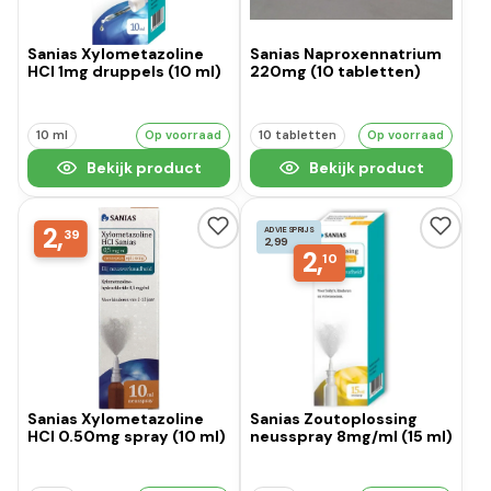
Sanias Xylometazoline
Sanias Naproxennatrium
HCI 1mg druppels (10 ml)
220mg (10 tabletten)
10 ml
Op voorraad
10 tabletten
Op voorraad
Bekijk product
Bekijk product
2,
ADVIESPRIJS
39
2,99
2,
10
Sanias Xylometazoline
Sanias Zoutoplossing
HCI 0.50mg spray (10 ml)
neusspray 8mg/ml (15 ml)