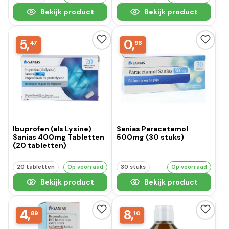
Bekijk product
Bekijk product
5,
0,
47
98
Ibuprofen (als Lysine)
Sanias Paracetamol
Sanias 400mg Tabletten
500mg (30 stuks)
(20 tabletten)
20 tabletten
Op voorraad
30 stuks
Op voorraad
Bekijk product
Bekijk product
4,
8,
89
10