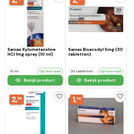
2,
2,
Sanias Xylometazoline
Sanias Bisacodyl 5mg (30
HCI 1mg spray (10 ml)
tabletten)
10 ml
Op voorraad
30 tabletten
Op voorraad
Bekijk product
Bekijk product
2,
1,
59
65