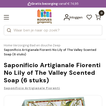
KD.
Gratis bezorging
voor 20:00 uur besteld
vanaf € 74,95
Bekijk alle resultaten
extra
Zoeken
0
Categorieën
Inloggen
Merken
Home
Verzorging
Bad en douche
Zeep
›
›
›
›
Saponificio Artigianale Fiorenti No Lily of The Valley Scented
Soap (6 stuks)
Saponificio Artigianale Fiorenti
No Lily of The Valley Scented
Soap (6 stuks)
Saponificio Artigianale Fiorenti