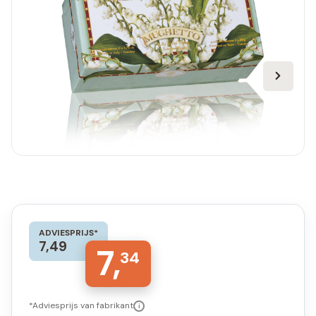
ADVIESPRIJS*
7,49
7,
34
*Adviesprijs van fabrikant
i