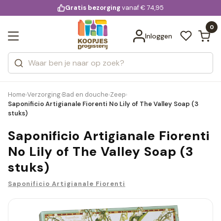
KD.
Gratis bezorging
voor 20:00 uur besteld
vanaf € 74,95
Bekijk alle resultaten
extra
Zoeken
0
Categorieën
Inloggen
Merken
Home
Verzorging
Bad en douche
Zeep
›
›
›
›
Saponificio Artigianale Fiorenti No Lily of The Valley Soap (3
stuks)
Saponificio Artigianale Fiorenti
No Lily of The Valley Soap (3
stuks)
Saponificio Artigianale Fiorenti