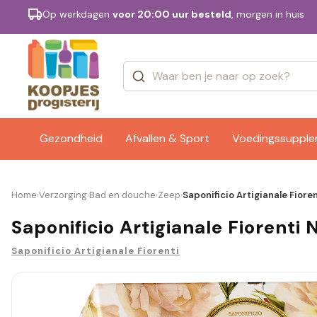
Op werkdagen
voor 20:00 uur besteld
, morgen in huis
Categorieën
Merken
Gezondheid
Afvallen & Sport
Voedingssuppl
Home
Verzorging
Bad en douche
Zeep
Saponificio Artigianale Fior
›
›
›
›
Saponificio Artigianale Fiorenti
Saponificio Artigianale Fiorenti