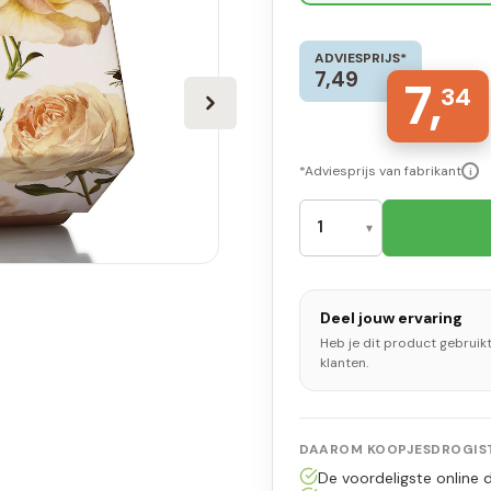
ADVIESPRIJS*
7,49
7,
34
*Adviesprijs van fabrikant
i
Deel jouw ervaring
Heb je dit product gebruik
klanten.
DAAROM KOOPJESDROGIST
De voordeligste online d