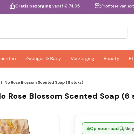
KD.
Profiteer van ex
Gratis bezorging
vanaf € 74,95
extra
ementen
Zwanger & Baby
Verzorging
Beauty
Et
enti No Rose Blossom Scented Soap (6 stuks)
 No Rose Blossom Scented Soap (6 
Op voorraad
·
Morge