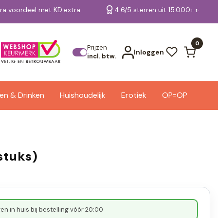
tra voordeel met KD.extra
4.6/5 sterren uit 15.000+ review
Bekijk alle resultaten
0
Prijzen
Inloggen
incl. btw.
en & Drinken
Huishoudelijk
Erotiek
OP=OP
stuks)
n in huis bij bestelling vóór 20:00