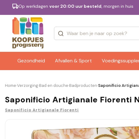
Op werkdagen
voor 20:00 uur besteld
, morgen in huis
Categorieën
Merken
Gezondheid
Afvallen & Sport
Voedingssuppl
Home
Verzorging
Bad en douche
Badproducten
Saponificio Artigian
›
›
›
›
Saponificio Artigianale Fiorenti
Saponificio Artigianale Fiorenti