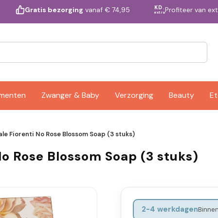
KD.
Profiteer van ex
Gratis bezorging
vanaf € 74,95
extra
ementen
Zwanger & Baby
Verzorging
Beauty
Et
ale Fiorenti No Rose Blossom Soap (3 stuks)
 No Rose Blossom Soap (3 stuks)
2-4 werkdagen
Binnen