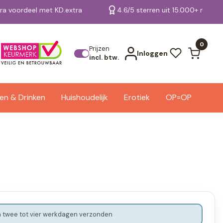
tra voordeel met KD.extra
4.6/5 sterren uit 15.000+ review
Bekijk alle resultaten
0
Prijzen
Inloggen
incl. btw.
en & Drinken
Huishoudelijk
Erotiek
OP=OP
 twee tot vier werkdagen verzonden