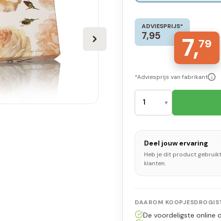
ADVIESPRIJS*
7,95
7,
79
*Adviesprijs van fabrikant
i
Deel jouw ervaring
Heb je dit product gebruik
klanten.
DAAROM KOOPJESDROGIST
De voordeligste online d