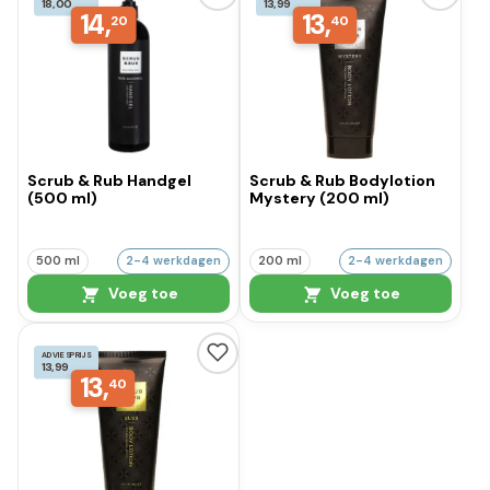
18,00
13,99
14,
13,
20
40
Scrub & Rub Handgel
Scrub & Rub Bodylotion
(500 ml)
Mystery (200 ml)
500 ml
2-4 werkdagen
200 ml
2-4 werkdagen
Voeg toe
Voeg toe
ADVIESPRIJS
13,99
13,
40