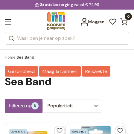
KD.
Gratis bezorging
voor 20:00 uur besteld
vanaf € 74,95
Bekijk alle resultaten
extra
Zoeken
0
Categorieën
Inloggen
Merken
Home
Sea Band
›
Gezondheid
Maag & Darmen
Reisziekte
Sea Band
Populariteit
Filteren op
6
ADVIESPRIJS
ADVIESPRIJS