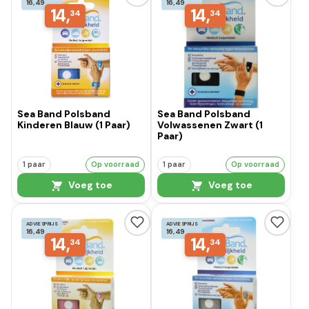
16,49
16,49
14,
14,
34
34
Sea Band Polsband
Sea Band Polsband
Kinderen Blauw (1 Paar)
Volwassenen Zwart (1
Paar)
1 paar
Op voorraad
1 paar
Op voorraad
Voeg toe
Voeg toe
ADVIESPRIJS
ADVIESPRIJS
16,49
16,49
14,
14,
34
34