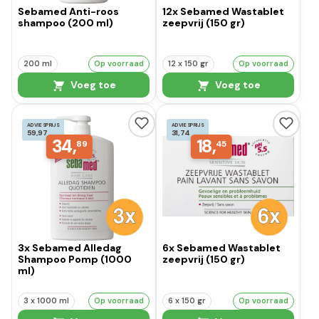
Sebamed Anti-roos
12x Sebamed Wastablet
shampoo (200 ml)
zeepvrij (150 gr)
200 ml
Op voorraad
12 x 150 gr
Op voorraad
Voeg toe
Voeg toe
ADVIESPRIJS
ADVIESPRIJS
59,97
31,74
34,
18,
89
45
3x Sebamed Alledag
6x Sebamed Wastablet
Shampoo Pomp (1000
zeepvrij (150 gr)
ml)
3 x 1000 ml
Op voorraad
6 x 150 gr
Op voorraad