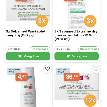
3x Sebamed Wastablet
3x Sebamed Extreme dry
zeepvrij (150 gr)
urea repair lotion 10%
(200 ml)
3 x 150 gr
Op voorraad
3 x 200 ml
Op voorraad
Voeg toe
Voeg toe
ADVIESPRIJS
ADVIESPRIJS
7,29
63,48
4,
36,
37
90