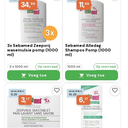
34,
11,
89
99
3x Sebamed Zeepvrij
Sebamed Alledag
wasemulsie pomp (1000
Shampoo Pomp (1000
ml)
ml)
3 x 1000 ml
Op voorraad
1000 ml
Op voorraad
Voeg toe
Voeg toe
ADVIESPRIJS
ADVIESPRIJS
5,29
10,29
3,
6,
17
17