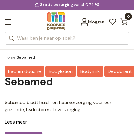
KD.
Gratis bezorging
voor 20:00 uur besteld
vanaf € 74,95
Bekijk alle resultaten
extra
Zoeken
0
Categorieën
Inloggen
Merken
Home
Sebamed
›
Bad en douche
Bodylotion
Bodymilk
Deodorant
Sebamed
Sebamed biedt huid- en haarverzorging voor een
gezonde, hydraterende verzorging.
Lees meer