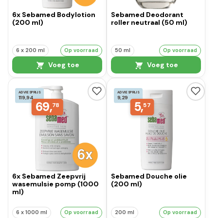
6x Sebamed Bodylotion
Sebamed Deodorant
(200 ml)
roller neutraal (50 ml)
6 x 200 ml
Op voorraad
50 ml
Op voorraad
Voeg toe
Voeg toe
ADVIESPRIJS
ADVIESPRIJS
119,94
9,29
69,
5,
78
57
6x Sebamed Zeepvrij
Sebamed Douche olie
wasemulsie pomp (1000
(200 ml)
ml)
6 x 1000 ml
Op voorraad
200 ml
Op voorraad