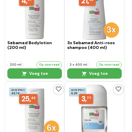
4,
21,
Sebamed Bodylotion
3x Sebamed Anti-roos
(200 ml)
shampoo (400 ml)
200 ml
Op voorraad
3 x 400 ml
Op voorraad
Voeg toe
Voeg toe
ADVIESPRIJS
ADVIESPRIJS
43,74
6,29
25,
3,
43
77