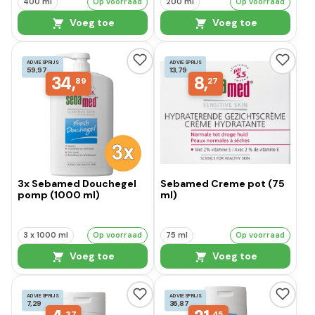
400 ml
Op voorraad
200 ml
Op voorraad
Voeg toe
Voeg toe
ADVIESPRIJS
ADVIESPRIJS
59,97
13,79
34,
8,
89
27
3x Sebamed Douchegel
Sebamed Creme pot (75
pomp (1000 ml)
ml)
3 x 1000 ml
Op voorraad
75 ml
Op voorraad
Voeg toe
Voeg toe
ADVIESPRIJS
ADVIESPRIJS
7,29
36,87
37
45