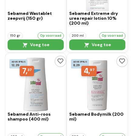
Sebamed Wastablet
Sebamed Extreme dry
zeepvrij (150 gr)
urea repair lotion 10%
(200 ml)
150 gr
Op voorraad
200 ml
Op voorraad
Voeg toe
Voeg toe
ADVIESPRIJS
ADVIESPRIJS
12,29
8,29
7,
4,
37
97
Sebamed Anti-roos
Sebamed Bodymilk (200
shampoo (400 ml)
ml)