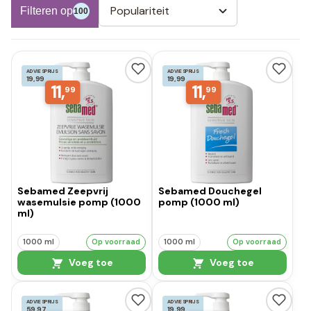
Populariteit
Filteren op
100
ADVIESPRIJS
ADVIESPRIJS
19,99
19,99
11,
11,
99
99
Sebamed Zeepvrij
Sebamed Douchegel
wasemulsie pomp (1000
pomp (1000 ml)
ml)
1000 ml
Op voorraad
1000 ml
Op voorraad
Voeg toe
Voeg toe
ADVIESPRIJS
ADVIESPRIJS
59,97
19,99