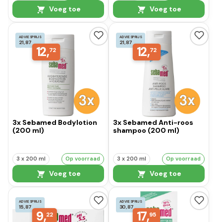
Voeg toe
Voeg toe
ADVIESPRIJS
ADVIESPRIJS
21,87
21,87
12,
12,
72
72
3x Sebamed Bodylotion
3x Sebamed Anti-roos
(200 ml)
shampoo (200 ml)
3 x 200 ml
Op voorraad
3 x 200 ml
Op voorraad
Voeg toe
Voeg toe
ADVIESPRIJS
ADVIESPRIJS
15,87
30,87
9,
17,
22
95