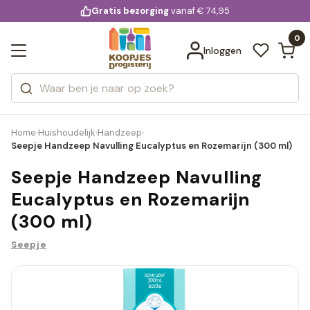
KD.
Gratis bezorging
voor 20:00 uur besteld
vanaf € 74,95
Bekijk alle resultaten
extra
Zoeken
0
Categorieën
Inloggen
Merken
Home
Huishoudelijk
Handzeep
›
›
›
Seepje Handzeep Navulling Eucalyptus en Rozemarijn (300 ml)
Seepje Handzeep Navulling
Eucalyptus en Rozemarijn
(300 ml)
Seepje