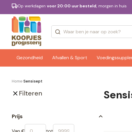
Op werkdagen
voor 20:00 uur besteld
, morgen in huis
Categorieën
Merken
Gezondheid
Afvallen & Sport
Voedingssuppl
Home
Sensisept
›
Sensi
Filteren
Prijs
Van €
tot