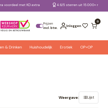
tra voordeel met KD.extra
4.6/5 sterren uit 15.000+ review
Bekijk alle resultaten
0
Prijzen
Inloggen
incl. btw.
en & Drinken
Huishoudelijk
Erotiek
OP=OP
Lijst
Weergave: