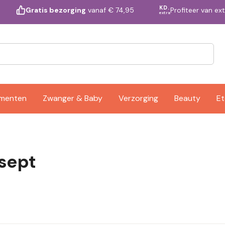
KD.
Profiteer van ex
Gratis bezorging
vanaf € 74,95
extra
ementen
Zwanger & Baby
Verzorging
Beauty
Et
sept